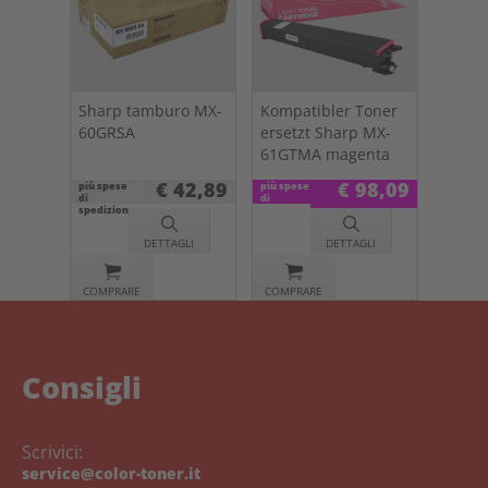
Sharp tamburo MX-
Kompatibler Toner
60GRSA
ersetzt Sharp MX-
61GTMA magenta
€ 42,89
€ 98,09
più spese
più spese
di
di
spedizione
spedizione
DETTAGLI
DETTAGLI
COMPRARE
COMPRARE
Consigli
Scrivici:
service@color-toner.it