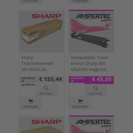
COMPRARE
COMPRARE
Sharp
Kompatibler Toner
Trommeleinheit
ersetzt Sharp MX-
MX-40GU-SA
60GTMA magenta
€ 153,44
€ 45,05
più spese
più spese
di
di
spedizione
spedizione
DETTAGLI
DETTAGLI
COMPRARE
COMPRARE