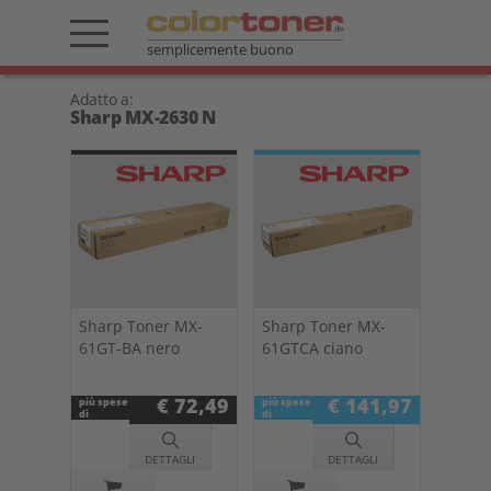
semplicemente buono
Adatto a:
Sharp MX-2630 N
Sharp Toner MX-
Sharp Toner MX-
61GT-BA nero
61GTCA ciano
€ 72,49
€ 141,97
più spese
più spese
di
di
spedizione
spedizione
DETTAGLI
DETTAGLI