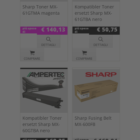
Sharp Toner MX-
Kompatibler Toner
61GTMA magenta
ersetzt Sharp MX-
61GTBA nero
€ 140,13
€ 50,75
più spese
più spese
di
di
spedizione
spedizione
DETTAGLI
DETTAGLI
COMPRARE
COMPRARE
Kompatibler Toner
Sharp Fusing Belt
ersetzt Sharp MX-
MX-600FB
60GTBA nero
più spese
più spese