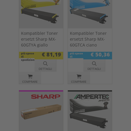
Kompatibler Toner
Kompatibler Toner
ersetzt Sharp MX-
ersetzt Sharp MX-
60GTYA giallo
60GTCA ciano
€ 81,19
€ 50,36
più spese
più spese
di
di
spedizione
spedizione
DETTAGLI
DETTAGLI
COMPRARE
COMPRARE