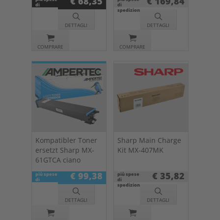
€ 68,35
€ 169,84
di
di
spedizione
spedizione
DETTAGLI
DETTAGLI
COMPRARE
COMPRARE
Kompatibler Toner
Sharp Main Charge
ersetzt Sharp MX-
Kit MX-407MK
61GTCA ciano
€ 99,38
€ 35,82
più spese
più spese
di
di
spedizione
spedizione
DETTAGLI
DETTAGLI