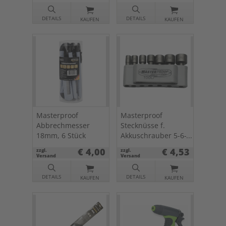
DETAILS
DETAILS
KAUFEN
KAUFEN
Masterproof
Masterproof
Abbrechmesser
Stecknüsse f.
18mm, 6 Stück
Akkuschrauber 5-6-
7-8-10-11-13 mm
€ 4,00
€ 4,53
zzgl.
zzgl.
Versand
Versand
DETAILS
DETAILS
KAUFEN
KAUFEN