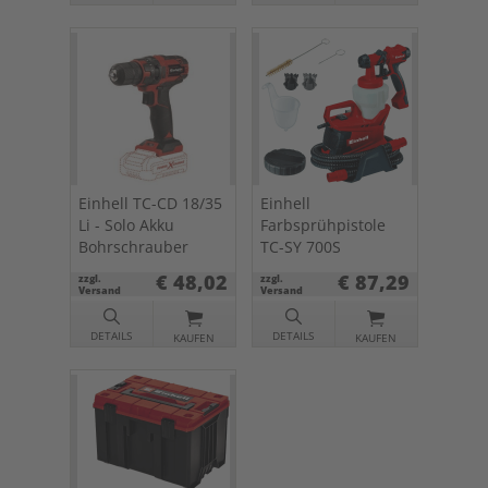
Einhell TC-CD 18/35
Einhell
Li - Solo Akku
Farbsprühpistole
Bohrschrauber
TC-SY 700S
€ 48,02
€ 87,29
zzgl.
zzgl.
Versand
Versand
DETAILS
DETAILS
KAUFEN
KAUFEN