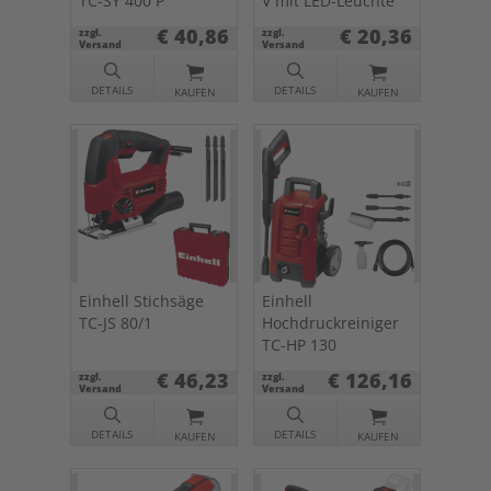
TC-SY 400 P
V mit LED-Leuchte
€ 40,86
€ 20,36
zzgl.
zzgl.
Versand
Versand
DETAILS
DETAILS
KAUFEN
KAUFEN
Einhell Stichsäge
Einhell
TC-JS 80/1
Hochdruckreiniger
TC-HP 130
€ 46,23
€ 126,16
zzgl.
zzgl.
Versand
Versand
DETAILS
DETAILS
KAUFEN
KAUFEN