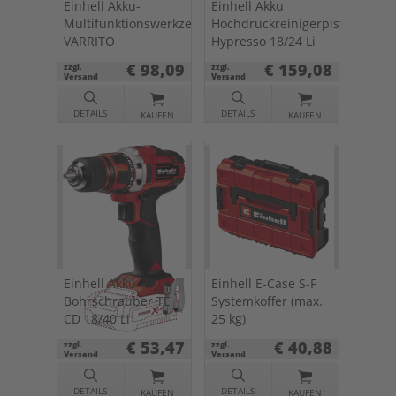
Einhell Akku-
Einhell Akku
Multifunktionswerkzeug
Hochdruckreinigerpistole
VARRITO
Hypresso 18/24 Li
€ 98,09
€ 159,08
zzgl.
zzgl.
Versand
Versand
DETAILS
DETAILS
KAUFEN
KAUFEN
Einhell Akku
Einhell E-Case S-F
Bohrschrauber TE
Systemkoffer (max.
CD 18/40 Li
25 kg)
€ 53,47
€ 40,88
zzgl.
zzgl.
Versand
Versand
DETAILS
DETAILS
KAUFEN
KAUFEN