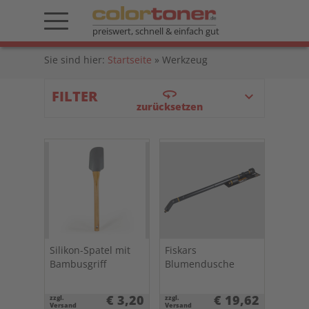
preiswert, schnell & einfach gut
Sie sind hier:
Startseite
»
Werkzeug
360
FILTER
keyboard_arrow_down
zurücksetzen
Silikon-Spatel mit
Fiskars
Bambusgriff
Blumendusche
€ 3,20
€ 19,62
zzgl.
zzgl.
Versand
Versand