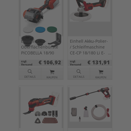
Einhell Akku-
Einhell Akku-Polier-
Oberflächenbürste
/ Schleifmaschine
PICOBELLA 18/90
CE-CP 18/180 Li E-
Solo
€ 106,92
€ 131,91
zzgl.
zzgl.
Versand
Versand
DETAILS
DETAILS
KAUFEN
KAUFEN