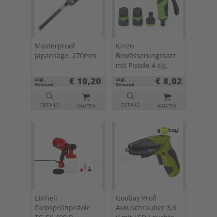
Masterproof
Kinzo
Japansäge, 270mm
Bewässerungssatz
mit Pistole 4-tlg.
€ 10,20
€ 8,02
zzgl.
zzgl.
Versand
Versand
DETAILS
DETAILS
KAUFEN
KAUFEN
Einhell
Goobay Profi
Farbsprühpistole
Akkuschrauber 3,6