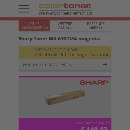
preiswert, schnell & einfach gut
ARTIKEL
WEITERE
PASSENDE
BESCHREIBUNG
ARTIKEL
GERÄTE
Sharp Toner MX-61GTMA magenta
ALTERNATIVE VERFÜGBAR:
€ 82,43 inkl. lebenslanger Garantie
JA! ICH WILL € 35,33 SPAREN
ohne MwSt. € 117,76
€ 140,13