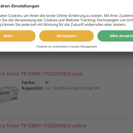
ra Toner TK-5380M 1T02Z0BNL0 magenta
Farbe:
Kapazität:
ca. 10.000 A4-Seiten bei 5%
ra Toner TK-5380C 1T02Z0CNL0 cyan
Farbe:
Kapazität:
ca. 10.000 A4-Seiten bei 5%
ra Toner TK-5380Y 1T02Z0ANL0 yellow