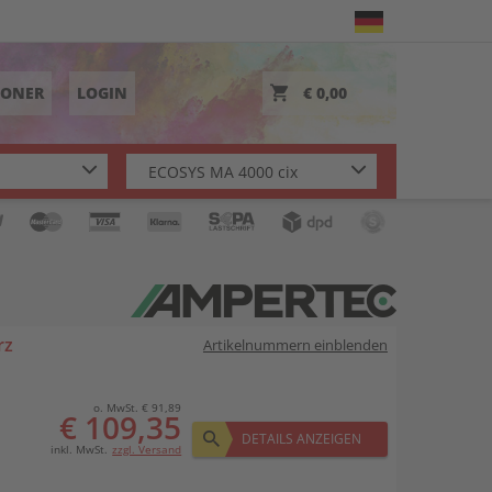
TONER
LOGIN
€ 0,00
rz
Artikelnummern einblenden
o. MwSt. € 91,89
€ 109,35
DETAILS ANZEIGEN
inkl. MwSt.
zzgl. Versand