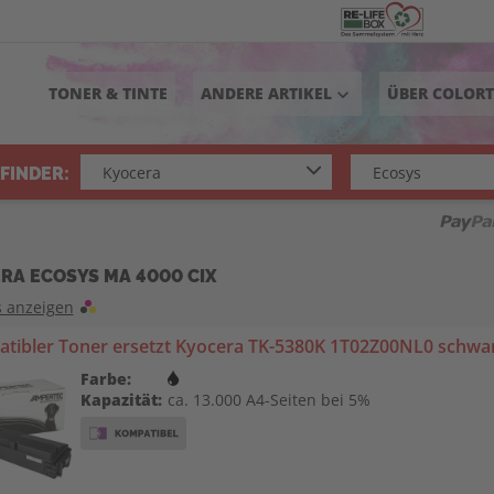
TONER & TINTE
ANDERE ARTIKEL
ÜBER COLOR
keyboard_arrow_down
FINDER:
RA ECOSYS MA 4000 CIX
s anzeigen
tibler Toner ersetzt Kyocera TK-5380K 1T02Z00NL0 schwa
Farbe:
Kapazität:
ca. 13.000 A4-Seiten bei 5%