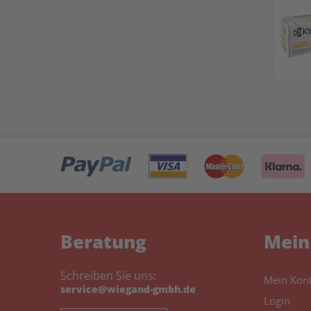
Beratung
Mein
Schreiben Sie uns:
Mein Kon
service@wiegand-gmbh.de
Login