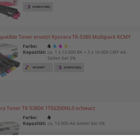
patible Toner ersetzt Kyocera TK-5380 Multipack KCMY
Farbe:
Kapazität:
ca. 1 x 13.000 BK + 3 x 10.000 CMY A4-
Seiten bei 5%
ra Toner TK-5380K 1T02Z00NL0 schwarz
Farbe:
Kapazität:
ca. 13.000 A4-Seiten bei 5%