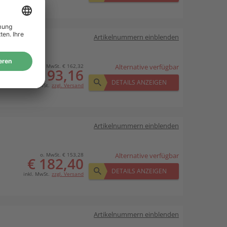
Artikelnummern einblenden
o. MwSt. € 162,32
Alternative verfügbar
€ 193,16
DETAILS ANZEIGEN
inkl. MwSt.
zzgl. Versand
Artikelnummern einblenden
o. MwSt. € 153,28
Alternative verfügbar
€ 182,40
DETAILS ANZEIGEN
inkl. MwSt.
zzgl. Versand
Artikelnummern einblenden