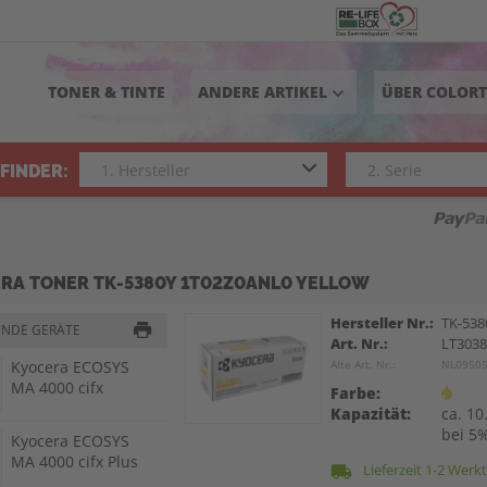
TONER & TINTE
ANDERE ARTIKEL
ÜBER COLOR
keyboard_arrow_down
FINDER:
RA TONER TK-5380Y 1T02Z0ANL0 YELLOW
Hersteller Nr.:
TK-538
ENDE GERÄTE
Art. Nr.:
LT303
Kyocera ECOSYS
Alte Art. Nr.:
NL0950
MA 4000 cifx
Farbe:
Kapazität:
ca. 10
bei 5
Kyocera ECOSYS
MA 4000 cifx Plus
Lieferzeit 1-2 Werk
local_shipping