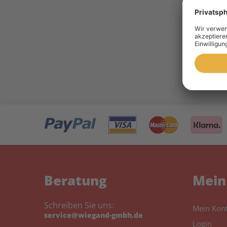
10 
Toner 
Beratung
Mein
Schreiben Sie uns:
Mein Kon
service@wiegand-gmbh.de
Login