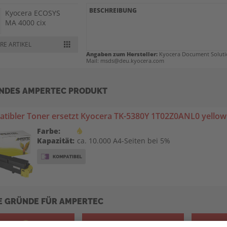
BESCHREIBUNG
Kyocera ECOSYS
MA 4000 cix
RE ARTIKEL
Kyocera ECOSYS
Angaben zum Hersteller:
Kyocera Document Solutio
MA 4000 cix Plus
Mail: msds@deu.kyocera.com
Kyocera ECOSYS
NDES AMPERTEC PRODUKT
PA 4000 cx
tibler Toner ersetzt Kyocera TK-5380Y 1T02Z0ANL0 yellow
Kyocera ECOSYS
PA 4000 cx Plus
Farbe:
Kapazität:
ca. 10.000 A4-Seiten bei 5%
E GRÜNDE FÜR AMPERTEC