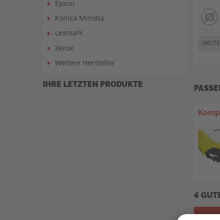
Epson
Konica Minolta
Lexmark
WEITE
Xerox
Weitere Hersteller
IHRE LETZTEN PRODUKTE
PASSE
Kompa
4 GUT