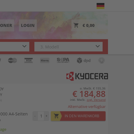
TONER
LOGIN
€ 0,00
0Y
o. MwSt. € 155,36
€ 184,88
8Y
inkl. MwSt.
zzgl. Versand
56
Alternative verfügbar
.000 A4-Seiten
-
+
IN DEN WARENKORB
%
tage