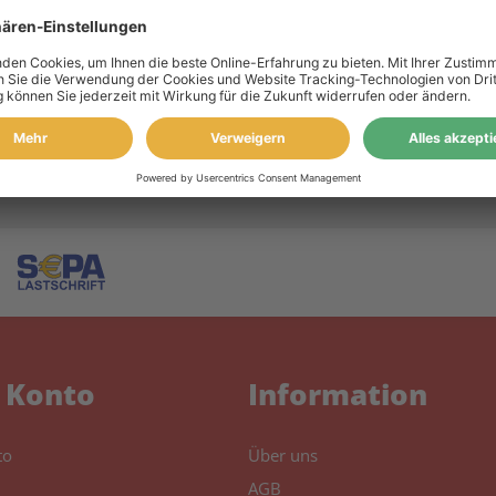
JAHRE
GARANTIE
UMWELTFREUNDLICH
S
DEU
& Tinte schützen auch
durch Recyclingquote bis zu
steht 
Ihren Drucker.
80%.
D
 Konto
Information
to
Über uns
AGB