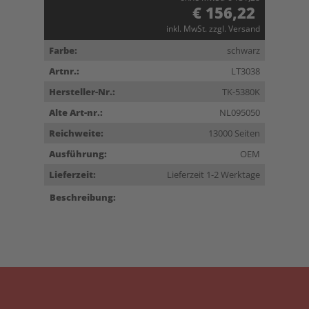
€ 156,22
inkl. MwSt. zzgl. Versand
Farbe:
schwarz
Artnr.:
LT3038
Hersteller-Nr.:
TK-5380K
Alte Art-nr.:
NL095050
Reichweite:
13000 Seiten
Ausführung:
OEM
Lieferzeit:
Lieferzeit 1-2 Werktage
Beschreibung: