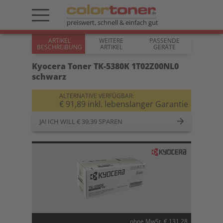
preiswert, schnell & einfach gut
ARTIKEL
WEITERE
PASSENDE
BESCHREIBUNG
ARTIKEL
GERÄTE
Kyocera Toner TK-5380K 1T02Z00NL0
schwarz
ALTERNATIVE VERFÜGBAR:
€ 91,89 inkl. lebenslanger Garantie
JA! ICH WILL € 39,39 SPAREN
ohne MwSt. € 131,28