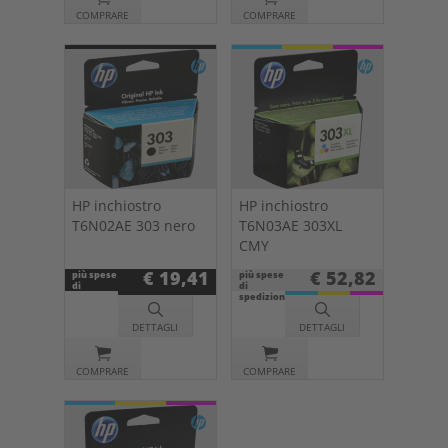
COMPRARE
COMPRARE
HP inchiostro
HP inchiostro
T6N02AE 303 nero
T6N03AE 303XL
CMY
€ 19,41
€ 52,82
più spese
più spese
di
di
spedizione
spedizione
DETTAGLI
DETTAGLI
COMPRARE
COMPRARE