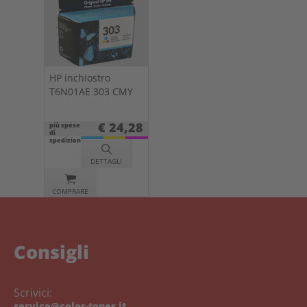
HP inchiostro
T6N01AE 303 CMY
€ 24,28
più spese
di
spedizione
DETTAGLI
COMPRARE
Consigli
Scrivici:
service@color-toner.it