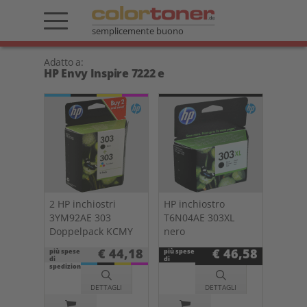
semplicemente buono
Adatto a:
HP Envy Inspire 7222 e
2 HP inchiostri
HP inchiostro
3YM92AE 303
T6N04AE 303XL
Doppelpack KCMY
nero
€ 44,18
€ 46,58
più spese
più spese
di
di
spedizione
spedizione
DETTAGLI
DETTAGLI