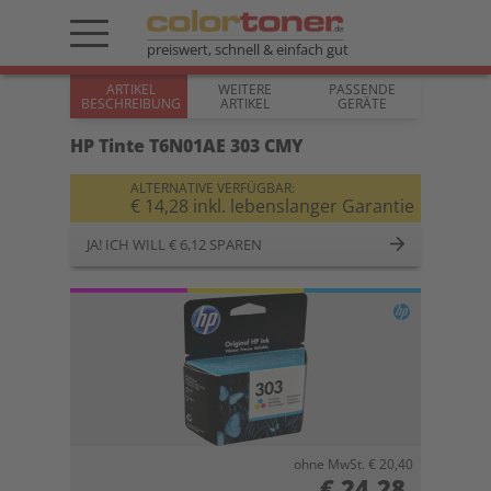
preiswert, schnell & einfach gut
ARTIKEL
WEITERE
PASSENDE
BESCHREIBUNG
ARTIKEL
GERÄTE
HP Tinte T6N01AE 303 CMY
ALTERNATIVE VERFÜGBAR:
€ 14,28 inkl. lebenslanger Garantie
JA! ICH WILL € 6,12 SPAREN
ohne MwSt. € 20,40
€ 24,28