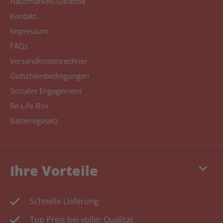
Hausmarken-Garantie
Kontakt
Impressum
FAQs
Versandkostenrechner
Gutscheinbedingungen
Soziales Engagement
Re-Life Box
Batteriegesetz
keyboard_arrow_down
Ihre Vorteile
Schnelle Lieferung
Top Preis bei voller Qualität