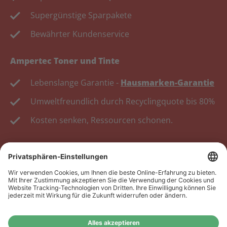
Supergünstige Sparpakete
Bewährter Kundenservice
Ampertec Toner und Tinte
Lebenslange Garantie -
Hausmarken-Garantie
Umweltfreundlich durch Recyclingquote bis 80%
Kosten senken, Ressourcen schonen.
Wiederverkäufer:
Das Angebot unseres Web-Shops
richtet sich nicht an Wiederverkäufer. Wenn Sie
Wiederverkäufer sind, registrieren Sie sich bitte in
unserem Händler-Portal
www.tonerhersteller.de