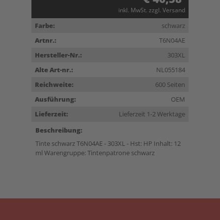
inkl. MwSt. zzgl. Versand
Farbe:
schwarz
Artnr.:
T6N04AE
Hersteller-Nr.:
303XL
Alte Art-nr.:
NL055184
Reichweite:
600 Seiten
Ausführung:
OEM
Lieferzeit:
Lieferzeit 1-2 Werktage
Beschreibung:
Tinte schwarz T6N04AE - 303XL - Hst: HP Inhalt: 12
ml Warengruppe: Tintenpatrone schwarz