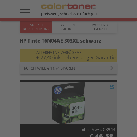
preiswert, schnell & einfach gut
ARTIKEL
WEITERE
PASSENDE
BESCHREIBUNG
ARTIKEL
GERÄTE
HP Tinte T6N04AE 303XL schwarz
ALTERNATIVE VERFÜGBAR:
€ 27,40 inkl. lebenslanger Garantie
JA! ICH WILL € 11,74 SPAREN
ohne MwSt. € 39,14
€ 46,58