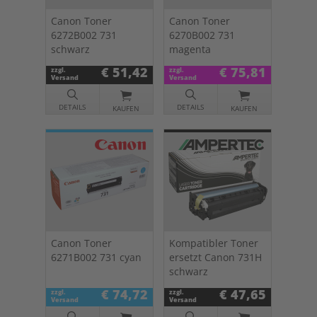
Canon Toner
Canon Toner
6272B002 731
6270B002 731
schwarz
magenta
€ 51,42
€ 75,81
zzgl.
zzgl.
Versand
Versand
DETAILS
DETAILS
KAUFEN
KAUFEN
Canon Toner
Kompatibler Toner
6271B002 731 cyan
ersetzt Canon 731H
schwarz
€ 74,72
€ 47,65
zzgl.
zzgl.
Versand
Versand