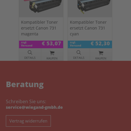
Kompatibler Toner
Kompatibler Toner
ersetzt Canon 731
ersetzt Canon 731
magenta
cyan
€ 53,07
€ 52,30
zzgl.
zzgl.
Versand
Versand
DETAILS
DETAILS
KAUFEN
KAUFEN
Beratung
Schreiben Sie uns:
service@wiegand-gmbh.de
Vertrag widerrufen