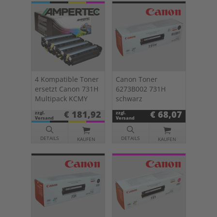
4 Kompatible Toner
Canon Toner
ersetzt Canon 731H
6273B002 731H
Multipack KCMY
schwarz
€ 181,92
€ 68,07
zzgl.
zzgl.
Versand
Versand
DETAILS
DETAILS
KAUFEN
KAUFEN