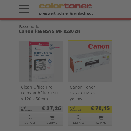
preiswert, schnell & einfach gut
Passend für:
Canon i-SENSYS MF 8230 cn
Clean Office Pro
Canon Toner
Feinstaubfilter 150
6269B002 731
x 120 x 50mm
yellow
Doppelpack f.
€ 27,26
€ 70,15
zzgl.
zzgl.
Drucker u. Kopierer
Versand
Versand
DETAILS
DETAILS
KAUFEN
KAUFEN