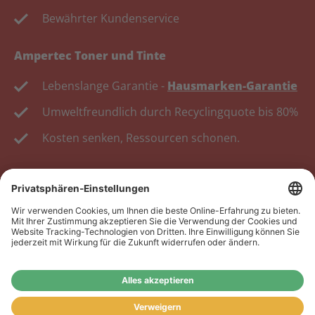
Bewährter Kundenservice
Ampertec Toner und Tinte
Lebenslange Garantie -
Hausmarken-Garantie
Umweltfreundlich durch Recyclingquote bis 80%
Kosten senken, Ressourcen schonen.
Wiederverkäufer:
Das Angebot unseres Web-Shops
richtet sich nicht an Wiederverkäufer. Wenn Sie
Wiederverkäufer sind, registrieren Sie sich bitte in
unserem Händler-Portal
www.tonerhersteller.de