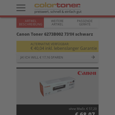
preiswert, schnell & einfach gut
ARTIKEL
WEITERE
PASSENDE
BESCHREIBUNG
ARTIKEL
GERÄTE
Canon Toner 6273B002 731H schwarz
ALTERNATIVE VERFÜGBAR:
€ 40,04 inkl. lebenslanger Garantie
JA! ICH WILL € 17,16 SPAREN
ohne MwSt. € 57,20
€ 68,07