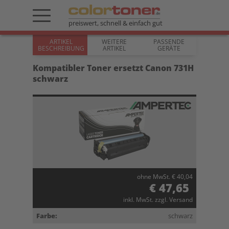
preiswert, schnell & einfach gut
ARTIKEL
WEITERE
PASSENDE
BESCHREIBUNG
ARTIKEL
GERÄTE
Kompatibler Toner ersetzt Canon 731H
schwarz
ohne MwSt. € 40,04
€ 47,65
inkl. MwSt. zzgl. Versand
Farbe:
schwarz