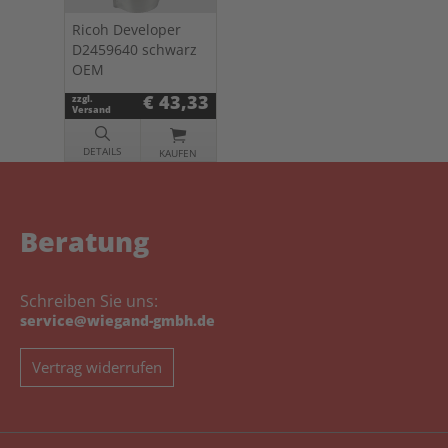
Ricoh Developer
D2459640 schwarz
OEM
€ 43,33
zzgl.
Versand
DETAILS
KAUFEN
Beratung
Schreiben Sie uns:
service@wiegand-gmbh.de
Vertrag widerrufen