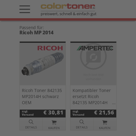
preiswert, schnell & einfach gut
Passend für:
Ricoh MP 2014
Ricoh Toner 842135
Kompatibler Toner
MP2014H schwarz
ersetzt Ricoh
OEM
842135 MP2014H
schwarz
€ 30,81
€ 21,56
zzgl.
zzgl.
Versand
Versand
DETAILS
DETAILS
KAUFEN
KAUFEN