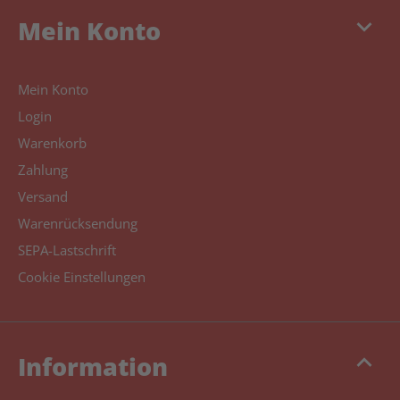
keyboard_arrow_down
Mein Konto
Mein Konto
Login
Warenkorb
Zahlung
Versand
Warenrücksendung
SEPA-Lastschrift
Cookie Einstellungen
keyboard_arrow_up
Information