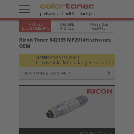
preiswert, schnell & einfach gut
ARTIKEL
WEITERE
PASSENDE
BESCHREIBUNG
ARTIKEL
GERÄTE
Ricoh Toner 842135 MP2014H schwarz
OEM
ALTERNATIVE VERFÜGBAR:
€ 16,67 inkl. lebenslanger Garantie
JA! ICH WILL € 7,14 SPAREN
ohne MwSt. € 23,81