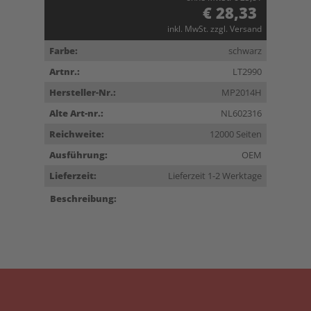
€ 28,33
inkl. MwSt. zzgl. Versand
Farbe:
schwarz
Artnr.:
LT2990
Hersteller-Nr.:
MP2014H
Alte Art-nr.:
NL602316
Reichweite:
12000 Seiten
Ausführung:
OEM
Lieferzeit:
Lieferzeit 1-2 Werktage
Beschreibung: