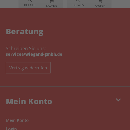
DETAILS
DETAILS
KAUFEN
KAUFEN
Beratung
Schreiben Sie uns:
service@wiegand-gmbh.de
Vertrag widerrufen
keyboard_arrow_down
Mein Konto
Mein Konto
Login