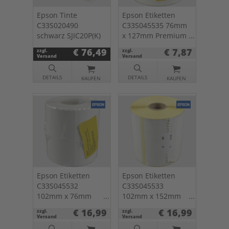
Epson Tinte
Epson Etiketten
C33S020490
C33S045535 76mm
schwarz SJIC20P(K)
x 127mm Premium
Matte Label 265 St.
€ 76,49
€ 7,87
zzgl.
zzgl.
Versand
Versand
DETAILS
DETAILS
KAUFEN
KAUFEN
Epson Etiketten
Epson Etiketten
C33S045532
C33S045533
102mm x 76mm
102mm x 152mm
Premium Matte
Premium Matte
€ 16,99
€ 16,99
zzgl.
zzgl.
Label 440 St.
Label 225 St.
Versand
Versand