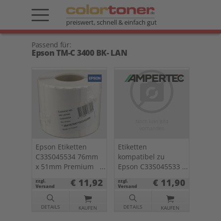
preiswert, schnell & einfach gut
Passend für:
Epson TM-C 3400 BK- LAN
Epson Etiketten
Etiketten
C33S045534 76mm
kompatibel zu
x 51mm Premium
Epson C33S045533
Matte Label 650 St.
weiß 102 x 152mm
€ 11,92
€ 11,90
zzgl.
zzgl.
Versand
Versand
DETAILS
DETAILS
KAUFEN
KAUFEN