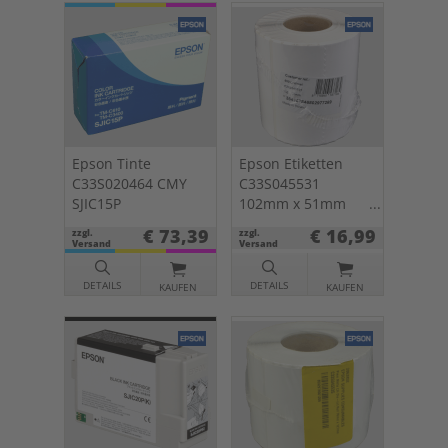
Epson Tinte
Epson Etiketten
C33S020464 CMY
C33S045531
SJIC15P
102mm x 51mm
Premium Matte
€ 73,39
€ 16,99
zzgl.
zzgl.
Label 650 St.
Versand
Versand
DETAILS
DETAILS
KAUFEN
KAUFEN