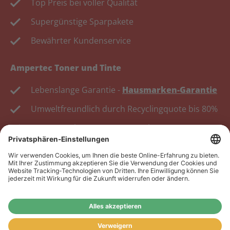
Top Preis bei voller Qualität
Supergünstige Sparpakete
Bewährter Kundenservice
Ampertec Toner und Tinte
Lebenslange Garantie -
Hausmarken-Garantie
Umweltfreundlich durch Recyclingquote bis 80%
Kosten senken, Ressourcen schonen.
Wiederverkäufer:
Das Angebot unseres Web-Shops
richtet sich nicht an Wiederverkäufer. Wenn Sie
Wiederverkäufer sind, registrieren Sie sich bitte in
unserem Händler-Portal
www.tonerhersteller.de