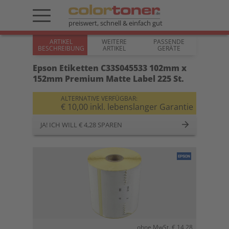
preiswert, schnell & einfach gut
ARTIKEL
WEITERE
PASSENDE
BESCHREIBUNG
ARTIKEL
GERÄTE
Epson Etiketten C33S045533 102mm x
152mm Premium Matte Label 225 St.
ALTERNATIVE VERFÜGBAR:
€ 10,00 inkl. lebenslanger Garantie
JA! ICH WILL € 4,28 SPAREN
ohne MwSt. € 14,28