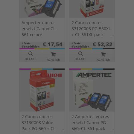
Ampertec encre
2 Canon encres
ersetzt Canon CL-
3712C008 PG-560XL
561 coloré
+ CL-561XL pack
double KCMY +
€ 17,54
€ 52,32
+ Frais
+ Frais
papier
d’expédition
d’expédition
DÉTAILS
DÉTAILS
ACHETER
ACHETER
2 Canon encres
2 Ampertec encres
3713C008 Value
ersetzt Canon PG-
Pack PG-560 + CL-
560+CL-561 pack