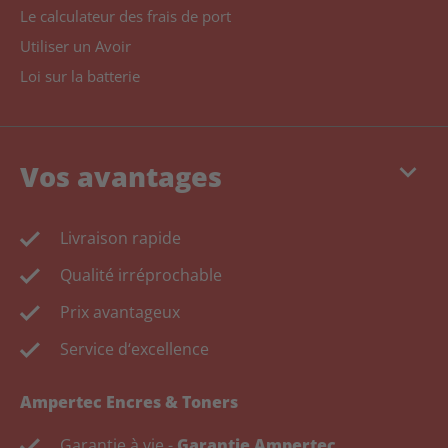
Le calculateur des frais de port
Utiliser un Avoir
Loi sur la batterie
keyboard_arrow_down
Vos avantages
Livraison rapide
Qualité irréprochable
Prix avantageux
Service d‘excellence
Ampertec Encres & Toners
Garantie à vie -
Garantie Ampertec