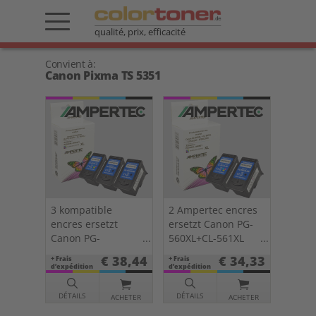
qualité, prix, efficacité
Convient à:
Canon Pixma TS 5351
3 kompatible
2 Ampertec encres
encres ersetzt
ersetzt Canon PG-
Canon PG-
560XL+CL-561XL
560XL(2)+CL-
pack double KCMY
€ 38,44
€ 34,33
+ Frais
+ Frais
561XL(1) Multipack
d’expédition
d’expédition
KCMY
DÉTAILS
DÉTAILS
ACHETER
ACHETER