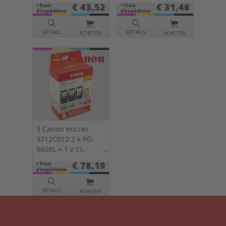
561 pack double
double KCMY
€ 43,52
€ 31,46
+ Frais
+ Frais
KCMY + papier
d’expédition
d’expédition
DÉTAILS
DÉTAILS
ACHETER
ACHETER
3 Canon encres
3712C012 2 x PG-
560XL + 1 x CL-
561XL Multipack
€ 78,19
+ Frais
KCMY + papier
d’expédition
DÉTAILS
ACHETER