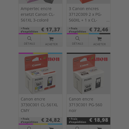
Ampertec encre
3 Canon encres
ersetzt Canon CL-
3712C009 2 x PG-
561XL 3-coloré
560XL + 1 x CL-
561XL Multipack
€ 17,37
€ 72,46
+ Frais
+ Frais
KCMY
d’expédition
d’expédition
DÉTAILS
DÉTAILS
ACHETER
ACHETER
Canon encre
Canon encre
3730C001 CL-561XL
3713C001 PG-560
CMY
noir
€ 24,82
€ 18,98
+ Frais
+ Frais
d’expédition
d’expédition