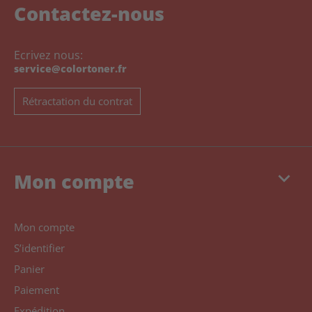
Contactez-nous
Ecrivez nous:
service@colortoner.fr
Rétractation du contrat
keyboard_arrow_down
Mon compte
Mon compte
S’identifier
Panier
Paiement
Expédition