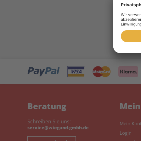
10 
Toner 
Beratung
Mein
Schreiben Sie uns:
Mein Kon
service@wiegand-gmbh.de
Login