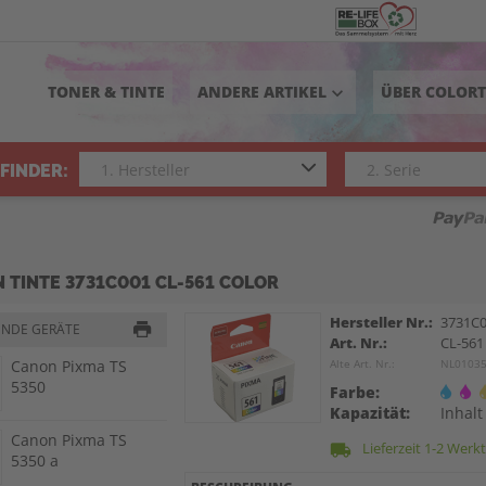
TONER & TINTE
ANDERE ARTIKEL
ÜBER COLOR
keyboard_arrow_down
FINDER:
 TINTE 3731C001 CL-561 COLOR
Hersteller Nr.:
3731C
ENDE GERÄTE
Art. Nr.:
CL-561
Canon Pixma TS
Alte Art. Nr.:
NL0103
5350
Farbe:
Kapazität:
Inhalt
Canon Pixma TS
Lieferzeit 1-2 Werk
local_shipping
5350 a