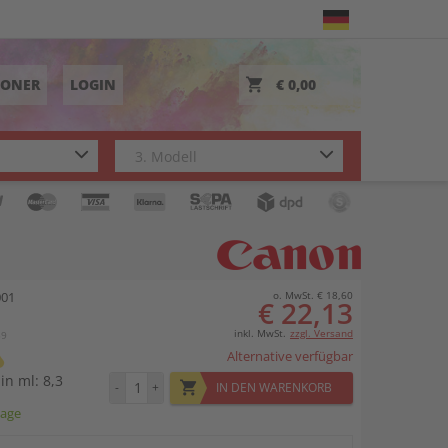
TONER
LOGIN
€ 0,00
001
o. MwSt. € 18,60
€ 22,13
inkl. MwSt.
zzgl. Versand
59
Alternative verfügbar
 in ml: 8,3
-
+
IN DEN WARENKORB
tage