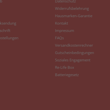
b
Datenschutz
Canon Pixma TS
7450 a
Widerrufsbelehrung
Hausmarken-Garantie
Canon Pixma TS
ksendung
Kontakt
7450 i
schrift
Impressum
Canon Pixma TS
nstellungen
FAQs
7451
Versandkostenrechner
Gutscheinbedingungen
Canon Pixma TS
7451 a
Soziales Engagement
Re-Life Box
Canon Pixma TS
Batteriegesetz
7451 i