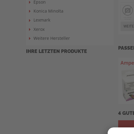
Epson
Konica Minolta
Lexmark
WEITE
Xerox
Weitere Hersteller
PASSE
IHRE LETZTEN PRODUKTE
Amper
4 GUT