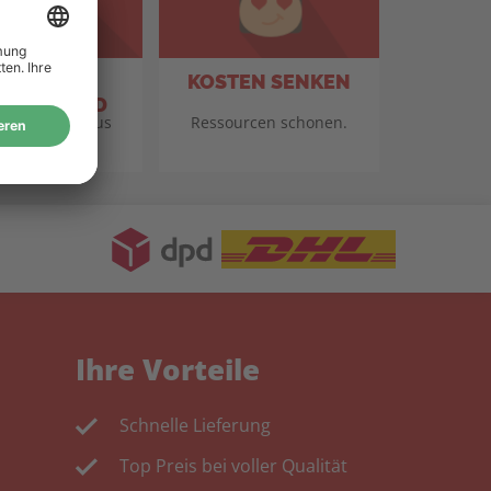
TANDORT
KOSTEN SENKEN
TSCHLAND
für Qualität aus
Ressourcen schonen.
eutschland.
Ihre Vorteile
Schnelle Lieferung
Top Preis bei voller Qualität