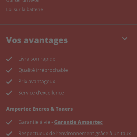
Utiliser un Avoir
Loi sur la batterie
keyboard_arrow_down
Vos avantages
Livraison rapide
Qualité irréprochable
Prix avantageux
Service d‘excellence
Ampertec Encres & Toners
Garantie à vie -
Garantie Ampertec
Respectueux de l’environnement grâce à un taux