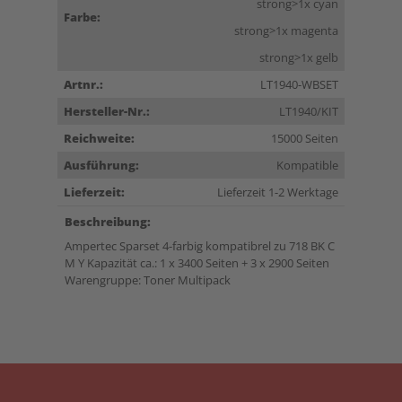
strong>1x cyan
Farbe:
strong>1x magenta
strong>1x gelb
Artnr.:
LT1940-WBSET
Hersteller-Nr.:
LT1940/KIT
Reichweite:
15000 Seiten
Ausführung:
Kompatible
Lieferzeit:
Lieferzeit 1-2 Werktage
Beschreibung:
Ampertec Sparset 4-farbig kompatibrel zu 718 BK C
M Y Kapazität ca.: 1 x 3400 Seiten + 3 x 2900 Seiten
Warengruppe: Toner Multipack