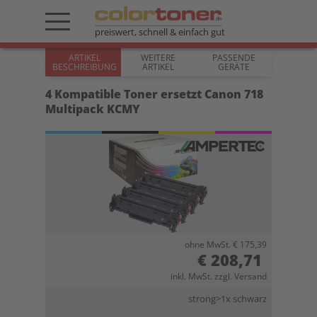
preiswert, schnell & einfach gut
ARTIKEL
WEITERE
PASSENDE
BESCHREIBUNG
ARTIKEL
GERÄTE
4 Kompatible Toner ersetzt Canon 718
Multipack KCMY
ohne MwSt. € 175,39
€ 208,71
inkl. MwSt. zzgl. Versand
strong>1x schwarz