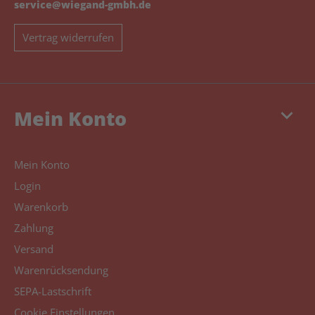
service@wiegand-gmbh.de
Vertrag widerrufen
keyboard_arrow_down
Mein Konto
Mein Konto
Login
Warenkorb
Zahlung
Versand
Warenrücksendung
SEPA-Lastschrift
Cookie Einstellungen