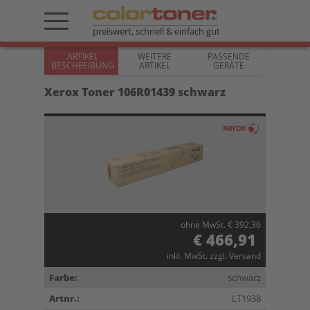
preiswert, schnell & einfach gut
ARTIKEL
WEITERE
PASSENDE
BESCHREIBUNG
ARTIKEL
GERÄTE
Xerox Toner 106R01439 schwarz
ohne MwSt. € 392,36
€ 466,91
inkl. MwSt. zzgl. Versand
Farbe:
schwarz
Artnr.:
LT1938