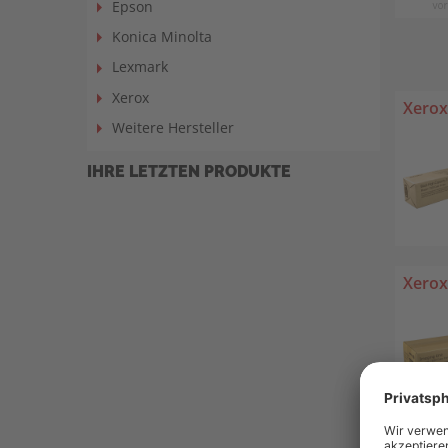
Epson
Konica Minolta
Lexmark
Xerox
Xerox
Weitere Hersteller
IHRE LETZTEN PRODUKTE
Xerox