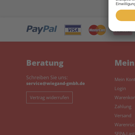
Beratung
Mein
Schreiben Sie uns:
Mein Kon
service@wiegand-gmbh.de
Login
Vertrag widerrufen
Warenkor
Zahlung
Versand
Warenrüc
SEPA-Last