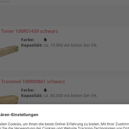
 Toner 106R01439 schwarz
Farbe:
Kapazität:
ca. 19.800 A4-Seiten bei 5%
 Trommel 108R00861 schwarz
Farbe:
Kapazität:
ca. 80.000 A4-Seiten bei 5%