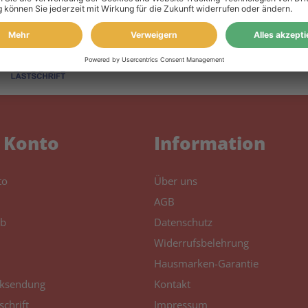
 Konto
Information
to
Über uns
AGB
b
Datenschutz
Widerrufsbelehrung
Hausmarken-Garantie
ksendung
Kontakt
schrift
Impressum