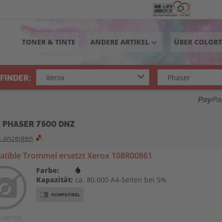
TONER & TINTE
ANDERE ARTIKEL
ÜBER COLOR
keyboard_arrow_down
FINDER:
 PHASER 7500 DNZ
s anzeigen
tible Trommel ersetzt Xerox 108R00861
Farbe:
Kapazität:
ca. 80.000 A4-Seiten bei 5%