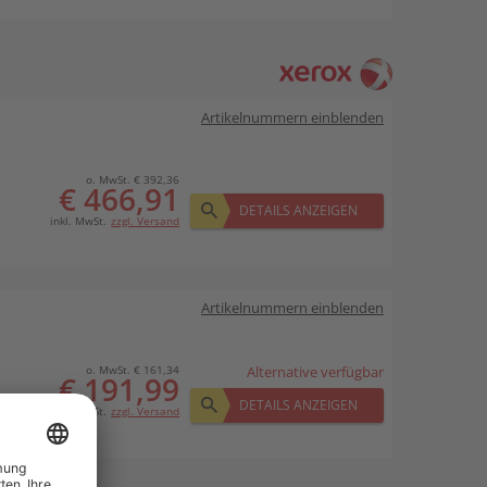
Artikelnummern einblenden
o. MwSt. € 392,36
€ 466,91
DETAILS ANZEIGEN
inkl. MwSt.
zzgl. Versand
Artikelnummern einblenden
o. MwSt. € 161,34
Alternative verfügbar
€ 191,99
DETAILS ANZEIGEN
inkl. MwSt.
zzgl. Versand