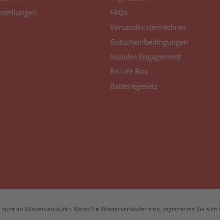
nstellungen
FAQs
Versandkostenrechner
Gutscheinbedingungen
Soziales Engagement
Re-Life Box
Batteriegesetz
nicht an Wiederverkäufer. Wenn Sie Wiederverkäufer sind, registrieren Sie sich 