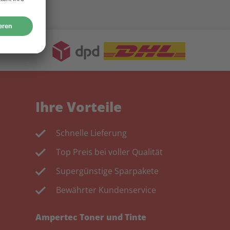
Ihre Vorteile
Schnelle Lieferung
Top Preis bei voller Qualität
Supergünstige Sparpakete
Bewährter Kundenservice
Ampertec Toner und Tinte