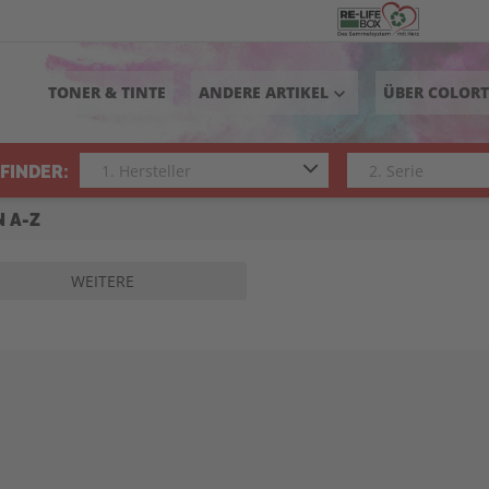
TONER & TINTE
ANDERE ARTIKEL
ÜBER COLOR
keyboard_arrow_down
FINDER:
N A-Z
WEITERE