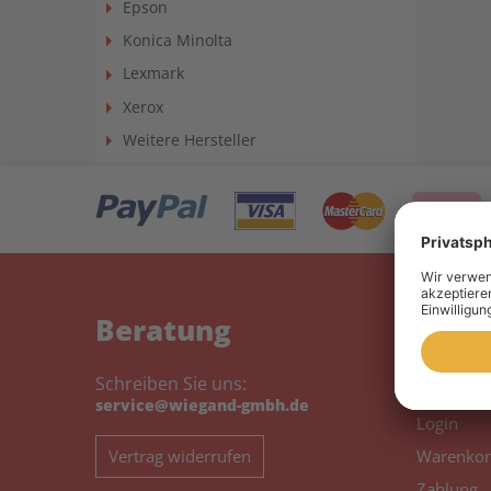
Epson
Konica Minolta
Lexmark
Xerox
Weitere Hersteller
Beratung
Mein
Schreiben Sie uns:
Mein Kon
service@wiegand-gmbh.de
Login
Vertrag widerrufen
Warenkor
Zahlung