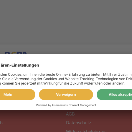
 Konto
Information
to
Über uns
AGB
b
Datenschutz
Widerrufsbelehrung