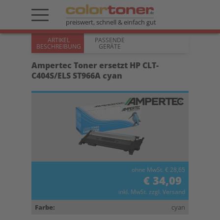
preiswert, schnell & einfach gut
ARTIKEL
PASSENDE
BESCHREIBUNG
GERÄTE
Ampertec Toner ersetzt HP CLT-
C404S/ELS ST966A cyan
ohne MwSt. € 28,65
€ 34,09
inkl. MwSt. zzgl. Versand
Farbe:
cyan