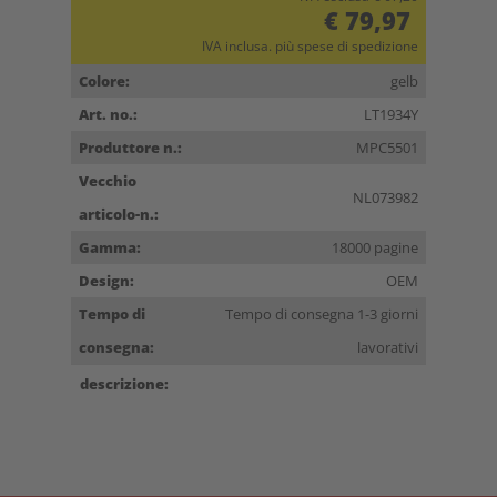
€ 79,97
IVA inclusa. più spese di spedizione
Colore:
gelb
Art. no.:
LT1934Y
Produttore n.:
MPC5501
Vecchio
NL073982
articolo-n.:
Gamma:
18000 pagine
Design:
OEM
Tempo di
Tempo di consegna 1-3 giorni
consegna:
lavorativi
descrizione: