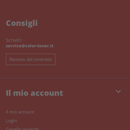
Consigli
Scrivici:
service@color-toner.it
Recesso dal contratto
keyboard_arrow_down
Il mio account
Il mio account
Login
Carrello prodotti