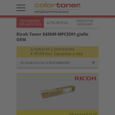
semplicemente buono
DESCRIZIONE
DISPOSITIVI
ALTRI ARTICOLI
DELLARTICOLO
ADEGUATI
Ricoh Toner 842049 MPC5501 giallo
OEM
ALTERNATIVE A DISPOSIZIONE:
€ 47,04 incl. Garanzia a vita
SI! VOGLIO € 20,16 RISPARMIARE
IVA esclusa € 67,20