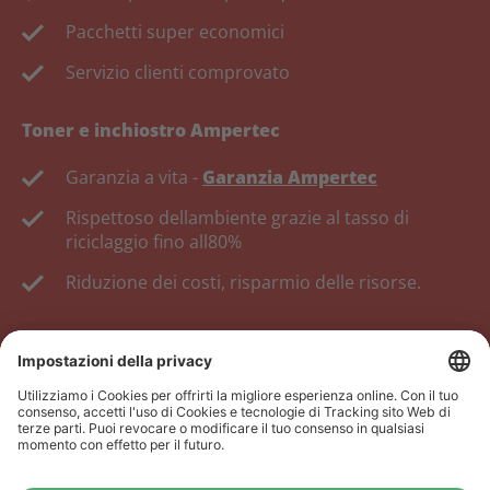
Pacchetti super economici
Servizio clienti comprovato
Toner e inchiostro Ampertec
Garanzia a vita -
Garanzia Ampertec
Rispettoso dellambiente grazie al tasso di
riciclaggio fino all80%
Riduzione dei costi, risparmio delle risorse.
Rivenditore:
Lofferta del nostro negozio online non è
rivolta ai rivenditori. Se sei un rivenditore, registrati nel
nostro portale dei rivenditori
www.tonerhersteller.de