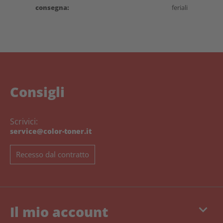
consegna:
feriali
Consigli
Scrivici:
service@color-toner.it
Recesso dal contratto
keyboard_arrow_down
Il mio account