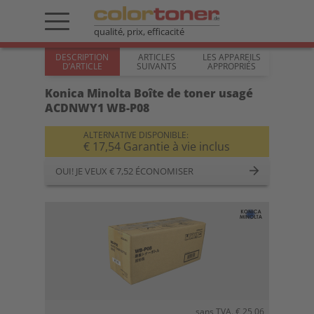
qualité, prix, efficacité
DESCRIPTION
ARTICLES
LES APPAREILS
D’ARTICLE
SUIVANTS
APPROPRIÉS
Konica Minolta Boîte de toner usagé
ACDNWY1 WB-P08
ALTERNATIVE DISPONIBLE:
€ 17,54 Garantie à vie inclus
OUI! JE VEUX € 7,52 ÉCONOMISER
sans TVA. € 25,06