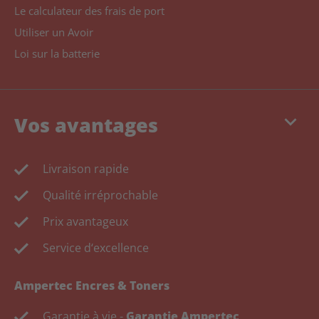
Le calculateur des frais de port
Utiliser un Avoir
Loi sur la batterie
keyboard_arrow_down
Vos avantages
Livraison rapide
Qualité irréprochable
Prix avantageux
Service d‘excellence
Ampertec Encres & Toners
Garantie à vie -
Garantie Ampertec