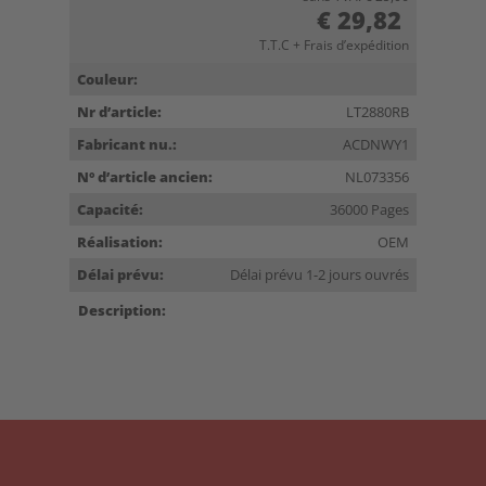
€ 29,82
T.T.C + Frais d’expédition
Couleur:
Nr d’article:
LT2880RB
Fabricant nu.:
ACDNWY1
N° d’article ancien:
NL073356
Capacité:
36000 Pages
Réalisation:
OEM
Délai prévu:
Délai prévu 1-2 jours ouvrés
Description: