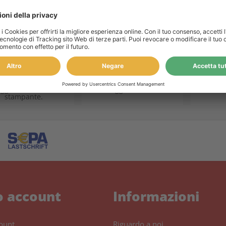
RANZIA A VITA
ECOLOGICO
POSIZI
GARANZIA
ner e inchiostro
attraverso un tasso di
è sinoni
eggono anche la tua
riciclaggio fino all80%.
stampante.
o account
Informazioni
count
Riguardo a noi