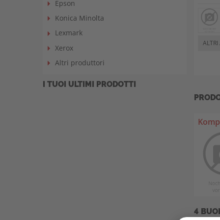
Epson
Konica Minolta
Lexmark
ALTRI
Xerox
Altri produttori
I TUOI ULTIMI PRODOTTI
PRODO
Kompa
4 BUO