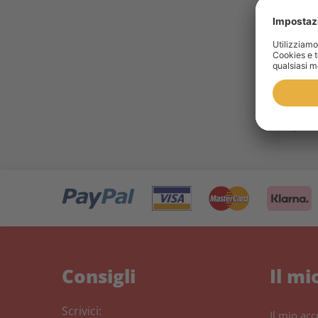
GA
To
prot
Consigli
Il mi
Scrivici:
Il mio ac