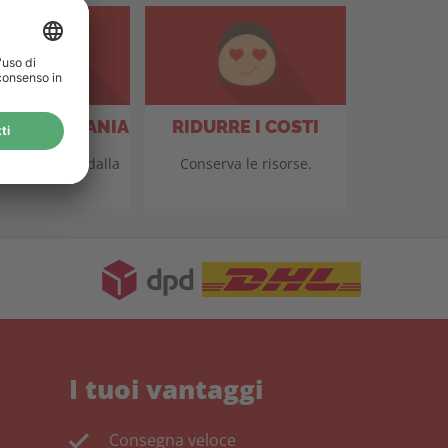
ONE GERMANIA
RIDURRE I COSTI
mo di qualità dalla
Conserva le risorse.
Germania.
I tuoi vantaggi
Consegna veloce