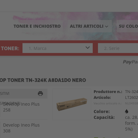
TONER E INCHIOSTRO
ALTRI ARTICOLI
SU COL
keyboard_arrow_down
 TONER:
OP TONER TN-324K A8DA1D0 NERO
Produttore n.:
TN-32
ITIVI
Articolo:
LT260
ISPONDENTI
Develop Ineo Plus
Vecchio articolo n.:
NL0493
258
Colore:
Capacità:
ca. 28
form. 
Develop Ineo Plus
5%)
308