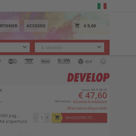
ORTONER
ACCESSO
€ 0,00
4K
senza IVA € 40,00
€ 47,60
2
IVA inclusa.
più spese di spedizione
84
Alternativa disponibile
.000 pag. -
-
+
MAGAZZINO PZ.
A4 (copertura