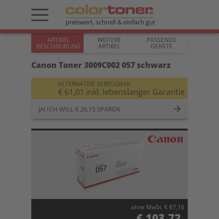
preiswert, schnell & einfach gut
ARTIKEL
WEITERE
PASSENDE
BESCHREIBUNG
ARTIKEL
GERÄTE
Canon Toner 3009C002 057 schwarz
ALTERNATIVE VERFÜGBAR:
€ 61,01 inkl. lebenslanger Garantie
JA! ICH WILL € 26,15 SPAREN
ohne MwSt. € 87,16
€ 103,72