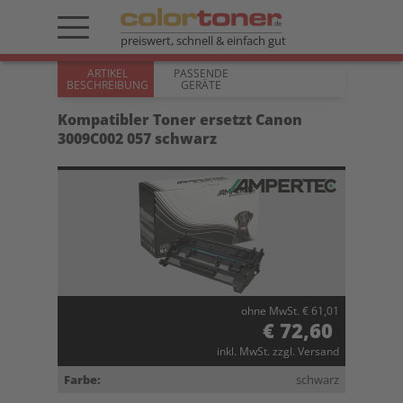
preiswert, schnell & einfach gut
ARTIKEL
PASSENDE
BESCHREIBUNG
GERÄTE
Kompatibler Toner ersetzt Canon
3009C002 057 schwarz
ohne MwSt. € 61,01
€ 72,60
inkl. MwSt. zzgl. Versand
Farbe:
schwarz