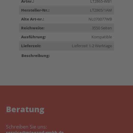
Artnr.:
LT2865-WB1
Hersteller-Nr.:
LT2865/1AM
Alte Art-nr.:
NL070077WB
Reichweite:
3550 Seiten
Ausführung:
Kompatible
Lieferzeit:
Lieferzeit 1-2 Werktage
Beschreibung:
Beratung
Schreiben Sie uns:
service@wiegand-gmbh.de