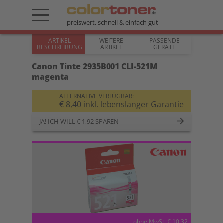
preiswert, schnell & einfach gut
ARTIKEL
WEITERE
PASSENDE
BESCHREIBUNG
ARTIKEL
GERÄTE
Canon Tinte 2935B001 CLI-521M
magenta
ALTERNATIVE VERFÜGBAR:
€ 8,40 inkl. lebenslanger Garantie
JA! ICH WILL € 1,92 SPAREN
ohne MwSt. € 10,32