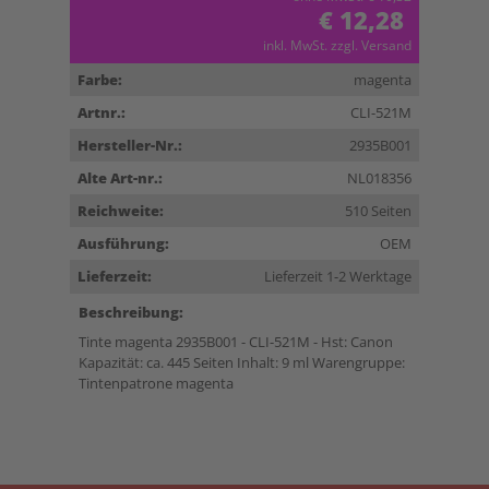
€ 12,28
inkl. MwSt. zzgl. Versand
Farbe:
magenta
Artnr.:
CLI-521M
Hersteller-Nr.:
2935B001
Alte Art-nr.:
NL018356
Reichweite:
510 Seiten
Ausführung:
OEM
Lieferzeit:
Lieferzeit 1-2 Werktage
Beschreibung:
Tinte magenta 2935B001 - CLI-521M - Hst: Canon
Kapazität: ca. 445 Seiten Inhalt: 9 ml Warengruppe:
Tintenpatrone magenta