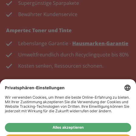
Supergünstige Sparpakete
Bewährter Kundenservice
Ampertec Toner und Tinte
Lebenslange Garantie -
Hausmarken-Garantie
Umweltfreundlich durch Recyclingquote bis 80%
Kosten senken, Ressourcen schonen.
Wiederverkäufer:
Das Angebot unseres Web-Shops
richtet sich nicht an Wiederverkäufer. Wenn Sie
Wiederverkäufer sind, registrieren Sie sich bitte in
unserem Händler-Portal
www.tonerhersteller.de