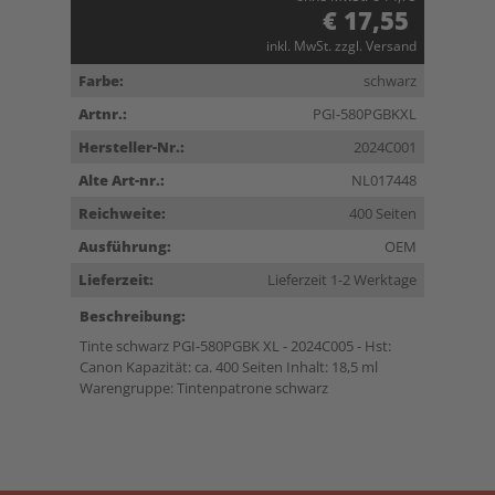
€ 17,55
inkl. MwSt. zzgl. Versand
Farbe:
schwarz
Artnr.:
PGI-580PGBKXL
Hersteller-Nr.:
2024C001
Alte Art-nr.:
NL017448
Reichweite:
400 Seiten
Ausführung:
OEM
Lieferzeit:
Lieferzeit 1-2 Werktage
Beschreibung:
Tinte schwarz PGI-580PGBK XL - 2024C005 - Hst:
Canon Kapazität: ca. 400 Seiten Inhalt: 18,5 ml
Warengruppe: Tintenpatrone schwarz