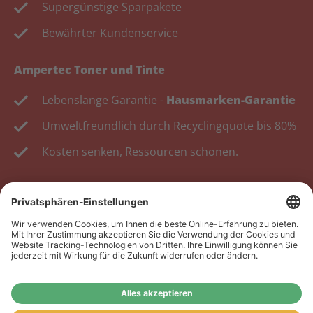
Supergünstige Sparpakete
Bewährter Kundenservice
Ampertec Toner und Tinte
Lebenslange Garantie -
Hausmarken-Garantie
Umweltfreundlich durch Recyclingquote bis 80%
Kosten senken, Ressourcen schonen.
Wiederverkäufer:
Das Angebot unseres Web-Shops
richtet sich nicht an Wiederverkäufer. Wenn Sie
Wiederverkäufer sind, registrieren Sie sich bitte in
unserem Händler-Portal
www.tonerhersteller.de