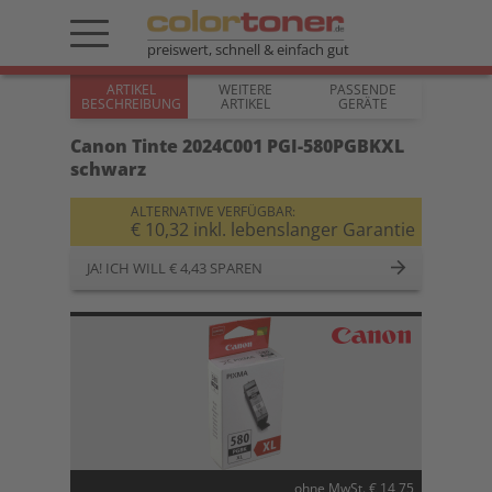
preiswert, schnell & einfach gut
ARTIKEL
WEITERE
PASSENDE
BESCHREIBUNG
ARTIKEL
GERÄTE
Canon Tinte 2024C001 PGI-580PGBKXL
schwarz
ALTERNATIVE VERFÜGBAR:
€ 10,32 inkl. lebenslanger Garantie
JA! ICH WILL € 4,43 SPAREN
ohne MwSt. € 14,75