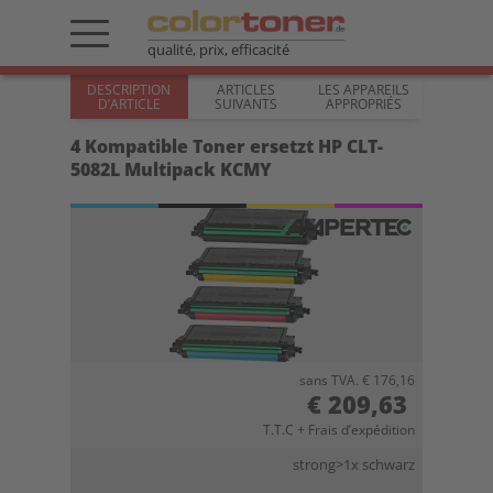
qualité, prix, efficacité
DESCRIPTION
ARTICLES
LES APPAREILS
D’ARTICLE
SUIVANTS
APPROPRIÉS
4 Kompatible Toner ersetzt HP CLT-
5082L Multipack KCMY
sans TVA. € 176,16
€ 209,63
T.T.C + Frais d’expédition
strong>1x schwarz