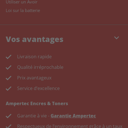
Utiliser un Avoir
Loi sur la batterie
keyboard_arrow_down
Vos avantages
Livraison rapide
Qualité irréprochable
Prix avantageux
Service d‘excellence
Ampertec Encres & Toners
Garantie à vie -
Garantie Ampertec
Respectueux de l’environnement grâce à un taux