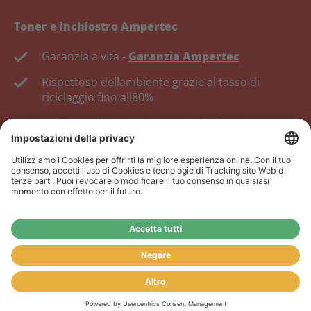
Toner e inchiostro Ampertec
Garanzia a vita -
Garanzia Ampertec
Rispettoso dellambiente grazie al tasso di
riciclaggio fino all80%
Riduzione dei costi, risparmio delle risorse.
Rivenditore:
Lofferta del nostro negozio online non è
rivolta ai rivenditori. Se sei un rivenditore, registrati nel
nostro portale dei rivenditori
www.tonerhersteller.de
NOTIZIA