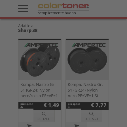
semplicemente buono
Adatto a:
Sharp 38
Kompa. Nastro Gr.
Kompa. Nastro Gr.
51 (GR24) Nylon
51 (GR24) Nylon
nero/rosso PE=VE=1
nero PE=VE=1 St.
St. 0051.04
0051.03
€ 1,49
€ 7,77
più spese
più spese
di
di
spedizione
spedizione
DETTAGLI
DETTAGLI