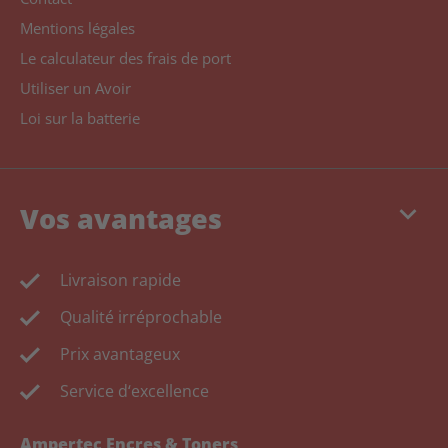
Mentions légales
Le calculateur des frais de port
Utiliser un Avoir
Loi sur la batterie
keyboard_arrow_down
Vos avantages
Livraison rapide
Qualité irréprochable
Prix avantageux
Service d‘excellence
Ampertec Encres & Toners