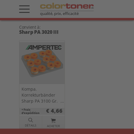
qualité, prix, efficacité
Convient à:
Sharp PA 3020 III
Kompa.
Korrekturbänder
Sharp PA 3100 Gr.
302 Lift-Off 0302.01
€ 4,66
+ Frais
VE=PE=6
d’expédition
DÉTAILS
ACHETER