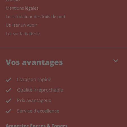
Mentions légales
Le calculateur des frais de port
Utiliser un Avoir
Loi sur la batterie
keyboard_arrow_down
Vos avantages
Livraison rapide
Qualité irréprochable
Prix avantageux
Service d‘excellence
Ampertec Encres & Toners