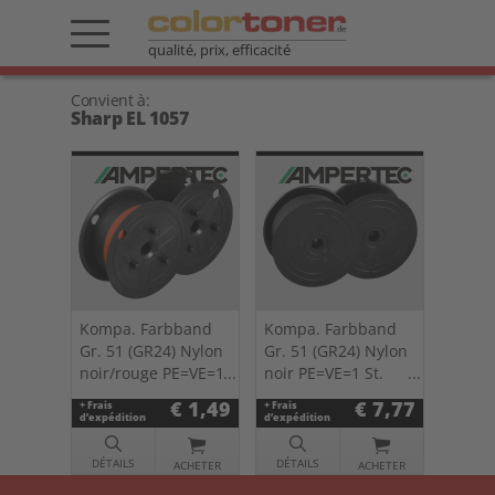
qualité, prix, efficacité
Convient à:
Sharp EL 1057
Kompa. Farbband
Kompa. Farbband
Gr. 51 (GR24) Nylon
Gr. 51 (GR24) Nylon
noir/rouge PE=VE=1
noir PE=VE=1 St.
St. 0051.04
0051.03
€ 1,49
€ 7,77
+ Frais
+ Frais
d’expédition
d’expédition
DÉTAILS
DÉTAILS
ACHETER
ACHETER