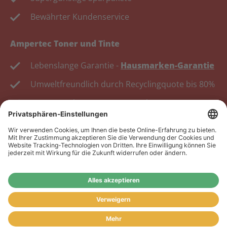
Bewährter Kundenservice
Ampertec Toner und Tinte
Lebenslange Garantie -
Hausmarken-Garantie
Umweltfreundlich durch Recyclingquote bis 80%
Kosten senken, Ressourcen schonen.
Wiederverkäufer:
Das Angebot unseres Web-Shops
richtet sich nicht an Wiederverkäufer. Wenn Sie
Wiederverkäufer sind, registrieren Sie sich bitte in
unserem Händler-Portal
www.tonerhersteller.de