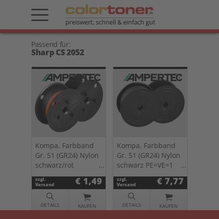
preiswert, schnell & einfach gut
Passend für:
Sharp CS 2052
Kompa. Farbband
Kompa. Farbband
Gr. 51 (GR24) Nylon
Gr. 51 (GR24) Nylon
schwarz/rot
schwarz PE=VE=1
PE=VE=1 St.
St. 0051.03
€ 1,49
€ 7,77
zzgl.
zzgl.
0051.04
Versand
Versand
DETAILS
DETAILS
KAUFEN
KAUFEN