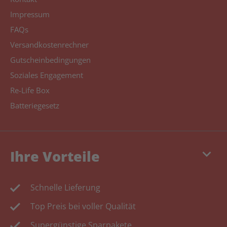
Impressum
FAQs
Versandkostenrechner
Gutscheinbedingungen
Soziales Engagement
Re-Life Box
Batteriegesetz
keyboard_arrow_down
Ihre Vorteile
Schnelle Lieferung
Top Preis bei voller Qualität
Supergünstige Sparpakete