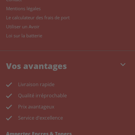
Mentions légales
Le calculateur des frais de port
Utiliser un Avoir
Loi sur la batterie
keyboard_arrow_down
Vos avantages
Livraison rapide
Qualité irréprochable
Prix avantageux
Service d‘excellence
Ampertec Encres & Toners