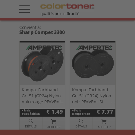
qualité, prix, efficacité
Convient à:
Sharp Compet 3300
Kompa. Farbband
Kompa. Farbband
Gr. 51 (GR24) Nylon
Gr. 51 (GR24) Nylon
noir/rouge PE=VE=1
noir PE=VE=1 St.
St. 0051.04
0051.03
€ 1,49
€ 7,77
+ Frais
+ Frais
d’expédition
d’expédition
DÉTAILS
DÉTAILS
ACHETER
ACHETER