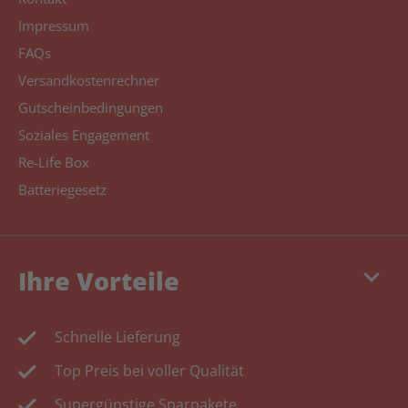
Impressum
FAQs
Versandkostenrechner
Gutscheinbedingungen
Soziales Engagement
Re-Life Box
Batteriegesetz
keyboard_arrow_down
Ihre Vorteile
Schnelle Lieferung
Top Preis bei voller Qualität
Supergünstige Sparpakete