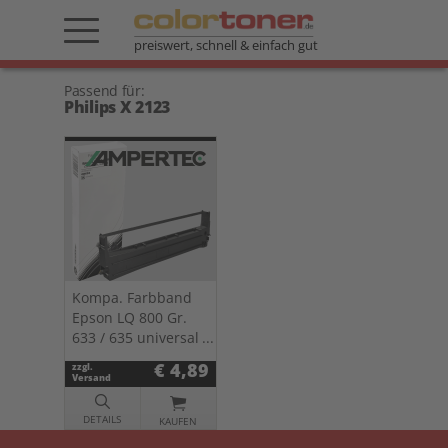
preiswert, schnell & einfach gut
Passend für:
Philips X 2123
Kompa. Farbband
Epson LQ 800 Gr.
633 / 635 universal
Nylon HD schwarz
€ 4,89
zzgl.
0633.01
Versand
DETAILS
KAUFEN