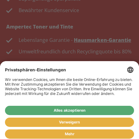
Bewährter Kundenservice
Ampertec Toner und Tinte
Lebenslange Garantie -
Hausmarken-Garantie
Umweltfreundlich durch Recyclingquote bis 80%
Kosten senken, Ressourcen schonen.
Wiederverkäufer:
Das Angebot unseres Web-Shops
richtet sich nicht an Wiederverkäufer. Wenn Sie
Wiederverkäufer sind, registrieren Sie sich bitte in
unserem Händler-Portal
www.tonerhersteller.de