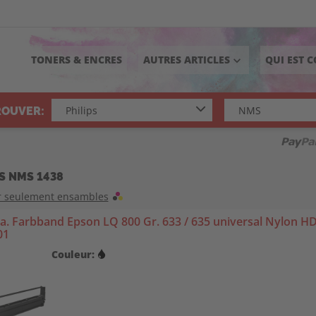
TONERS & ENCRES
AUTRES ARTICLES
QUI EST 
keyboard_arrow_down
ROUVER:
PS NMS 1438
r seulement ensambles
. Farbband Epson LQ 800 Gr. 633 / 635 universal Nylon HD
01
Couleur: