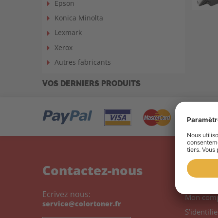
Epson
Konica Minolta
Lexmark
Xerox
Autres fabricants
VOS DERNIERS PRODUITS
Contactez-nous
Mon 
Ecrivez nous:
Mon com
service@colortoner.fr
S’identifie