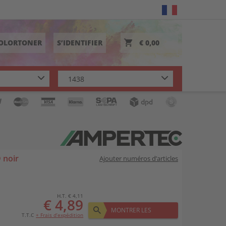
COLORTONER
S’IDENTIFIER
€ 0,00
 noir
Ajouter numéros d’articles
H.T. € 4,11
€ 4,89
MONTRER LES
T.T.C
+ Frais d’expédition