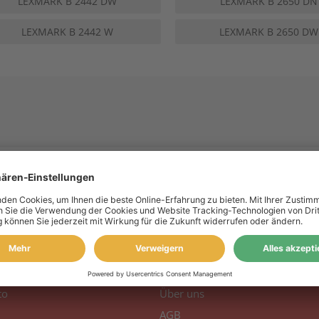
LEXMARK B 2442 DW
LEXMARK B 2650 DN
LEXMARK B 2442 W
LEXMARK B 2650 DW
 Konto
Information
to
Über uns
AGB