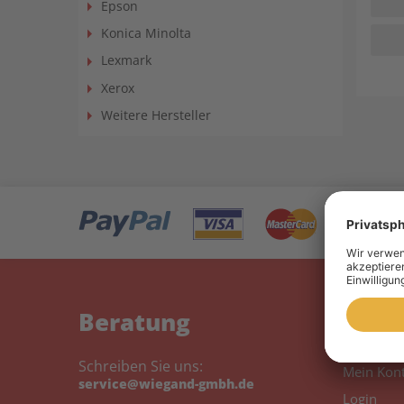
Epson
Konica Minolta
Lexmark
Xerox
Weitere Hersteller
Beratung
Mein
Schreiben Sie uns:
Mein Kon
service@wiegand-gmbh.de
Login