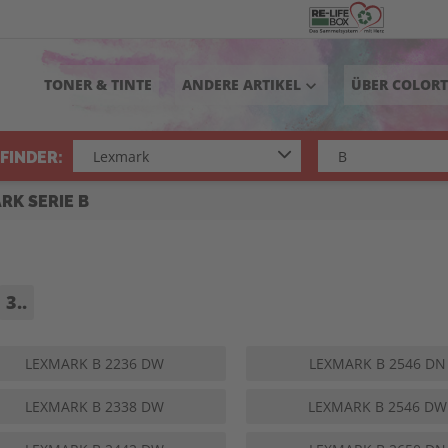
TONER & TINTE
ANDERE ARTIKEL
ÜBER COLOR
keyboard_arrow_down
FINDER:
RK SERIE B
3..
LEXMARK B 2236 DW
LEXMARK B 2546 DN
LEXMARK B 2338 DW
LEXMARK B 2546 DW