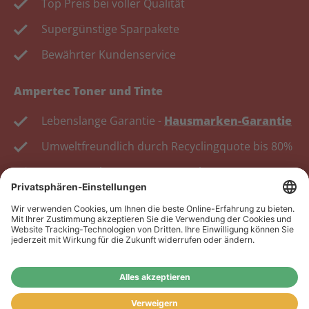
Top Preis bei voller Qualität
Supergünstige Sparpakete
Bewährter Kundenservice
Ampertec Toner und Tinte
Lebenslange Garantie -
Hausmarken-Garantie
Umweltfreundlich durch Recyclingquote bis 80%
Kosten senken, Ressourcen schonen.
Wiederverkäufer:
Das Angebot unseres Web-Shops
richtet sich nicht an Wiederverkäufer. Wenn Sie
Wiederverkäufer sind, registrieren Sie sich bitte in
unserem Händler-Portal
www.tonerhersteller.de