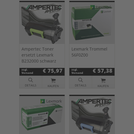
Ampertec Toner
Lexmark Trommel
ersetzt Lexmark
56F0Z00
B232000 schwarz
€ 75,97
€ 57,38
zzgl.
zzgl.
Versand
Versand
DETAILS
DETAILS
KAUFEN
KAUFEN