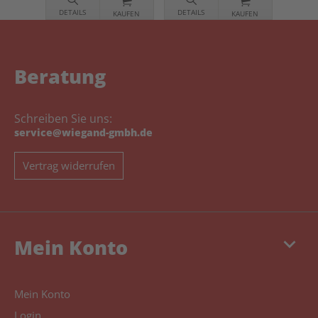
DETAILS
DETAILS
KAUFEN
KAUFEN
Beratung
Schreiben Sie uns:
service@wiegand-gmbh.de
Vertrag widerrufen
keyboard_arrow_down
Mein Konto
Mein Konto
Login