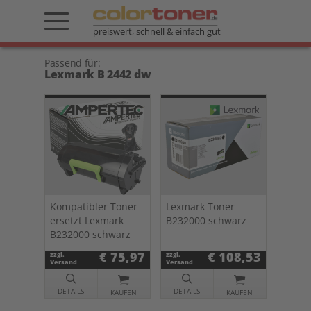
preiswert, schnell & einfach gut
Passend für:
Lexmark B 2442 dw
Kompatibler Toner
Lexmark Toner
ersetzt Lexmark
B232000 schwarz
B232000 schwarz
€ 75,97
€ 108,53
zzgl.
zzgl.
Versand
Versand
DETAILS
DETAILS
KAUFEN
KAUFEN