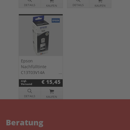
DETAILS
DETAILS
KAUFEN
KAUFEN
Epson
Nachfülltinte
C13T03V14A
schwarz 101
€ 15,45
zzgl.
Versand
DETAILS
KAUFEN
Beratung