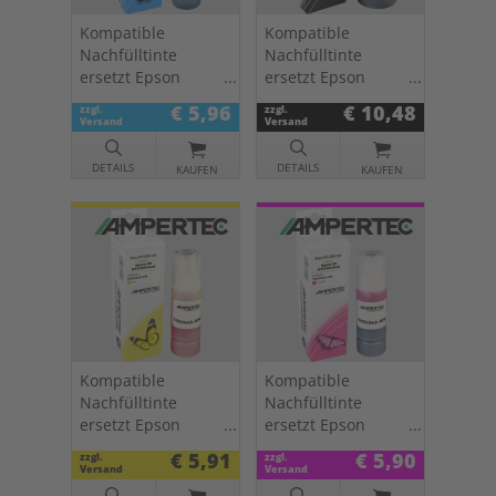
Kompatible
Kompatible
Nachfülltinte
Nachfülltinte
ersetzt Epson
ersetzt Epson
C13T03V24A 101
C13T03V14A 101
€ 5,96
€ 10,48
zzgl.
zzgl.
cyan
schwarz
Versand
Versand
DETAILS
DETAILS
KAUFEN
KAUFEN
Kompatible
Kompatible
Nachfülltinte
Nachfülltinte
ersetzt Epson
ersetzt Epson
C13T03V44A 101
C13T03V34A 101
€ 5,91
€ 5,90
zzgl.
zzgl.
yellow
magenta
Versand
Versand