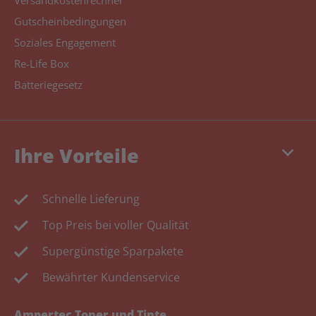
Versandkostenrechner
Gutscheinbedingungen
Soziales Engagement
Re-Life Box
Batteriegesetz
keyboard_arrow_down
Ihre Vorteile
Schnelle Lieferung
Top Preis bei voller Qualität
Supergünstige Sparpakete
Bewährter Kundenservice
Ampertec Toner und Tinte