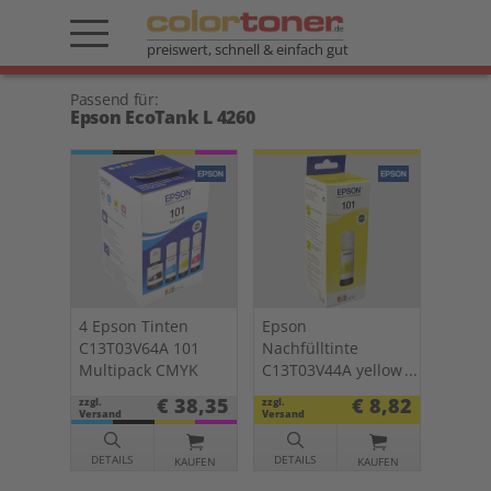
preiswert, schnell & einfach gut
Passend für:
Epson EcoTank L 4260
4 Epson Tinten
Epson
C13T03V64A 101
Nachfülltinte
Multipack CMYK
C13T03V44A yellow
101
€ 38,35
€ 8,82
zzgl.
zzgl.
Versand
Versand
DETAILS
DETAILS
KAUFEN
KAUFEN