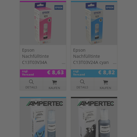
Epson
Epson
Nachfülltinte
Nachfülltinte
C13T03V34A
C13T03V24A cyan
magenta 101
101
€ 8,63
€ 8,82
zzgl.
zzgl.
Versand
Versand
DETAILS
DETAILS
KAUFEN
KAUFEN