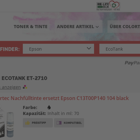
TONER & TINTE
ANDERE ARTIKEL
ÜBER COLOR
keyboard_arrow_down
FINDER:
 ECOTANK ET-2710
s anzeigen
tec Nachfülltinte ersetzt Epson C13T00P140 104 black
Farbe:
Kapazität:
Inhalt in ml: 70