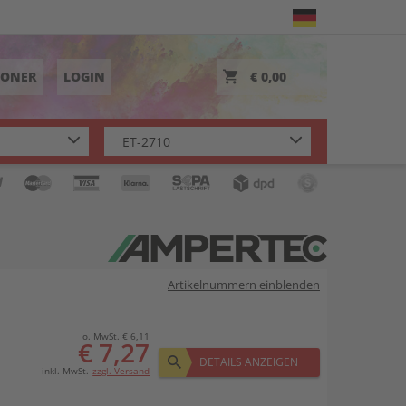
TONER
LOGIN
€ 0,00
Artikelnummern einblenden
o. MwSt. € 6,11
€ 7,27
DETAILS ANZEIGEN
inkl. MwSt.
zzgl. Versand