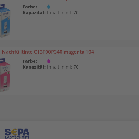
Farbe:
Kapazität:
Inhalt in ml: 70
 Nachfülltinte C13T00P340 magenta 104
Farbe:
Kapazität:
Inhalt in ml: 70