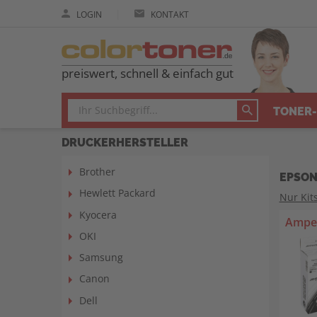
|
LOGIN
KONTAKT
preiswert, schnell & einfach gut
TONER-
DRUCKERHERSTELLER
Brother
EPSON
Hewlett Packard
Nur Kit
Kyocera
Amper
OKI
Samsung
Canon
Dell