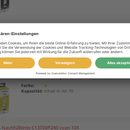
on Nachfülltinten C13T00P640 104 Multipack KCMY
Farbe:
Kapazität:
ca. 1 x 4.500 BK + 3 x 7.500 CMY A4-Seiten
bei 5%
 Nachfülltinte C13T00P440 yellow 104
Farbe:
Kapazität:
Inhalt in ml: 70
 Nachfülltinte C13T00P240 cyan 104