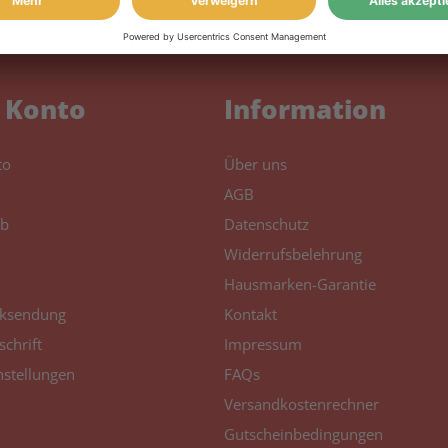
2714 Unlimited
Epson EcoTank ET-
2715
 Konto
Information
Epson EcoTank ET-
2720
to
Über uns
Epson EcoTank ET-
AGB
2720 Unlimited
b
Datenschutz
Widerrufsbelehrung
Epson EcoTank ET-
2721
Hausmarken-Garantie
ksendung
Kontakt
Epson EcoTank ET-
schrift
Impressum
2726
nstellungen
FAQs
Epson EcoTank ET-
Versandkostenrechner
2726 Unlimited
Gutscheinbedingungen