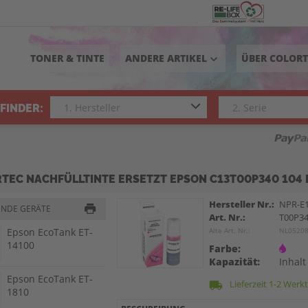
TONER & TINTE
ANDERE ARTIKEL
ÜBER COLOR
keyboard_arrow_down
FINDER:
TEC NACHFÜLLTINTE ERSETZT EPSON C13T00P340 104
Hersteller Nr.:
NPR-E
ENDE GERÄTE
Art. Nr.:
T00P3
Epson EcoTank ET-
Alte Art. Nr.:
NL0520
14100
Farbe:
Kapazität:
Inhalt
Epson EcoTank ET-
Lieferzeit 1-2 Werk
local_shipping
1810