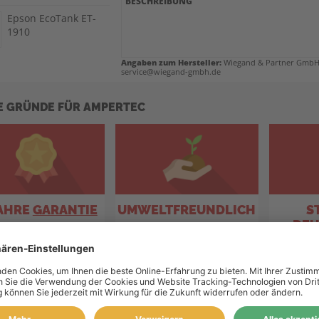
BESCHREIBUNG
Epson EcoTank ET-
1910
Angaben zum Hersteller:
Wiegand & Partner GmbH, 
Epson EcoTank ET-
service@wiegand-gmbh.de
2710
E GRÜNDE FÜR AMPERTEC
Epson EcoTank ET-
2710 Unlimited
Epson EcoTank ET-
2711
JAHRE
GARANTIE
UMWELTFREUNDLICH
S
Epson EcoTank ET-
DEU
2712
& Tinte schützen auch
durch Recyclingquote bis zu
steht 
Ihren Drucker.
80%.
D
Epson EcoTank ET-
2714
Epson EcoTank ET-