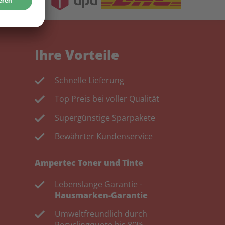
Ihre Vorteile
Schnelle Lieferung
Top Preis bei voller Qualität
Supergünstige Sparpakete
Bewährter Kundenservice
Ampertec Toner und Tinte
Lebenslange Garantie -
Hausmarken-Garantie
Umweltfreundlich durch
Recyclingquote bis 80%