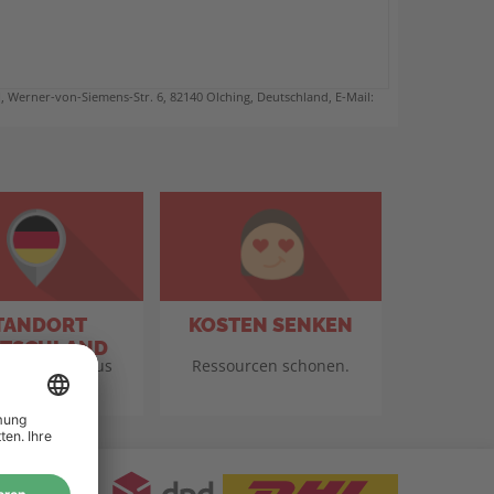
Werner-von-Siemens-Str. 6, 82140 Olching, Deutschland, E-Mail:
TANDORT
KOSTEN SENKEN
TSCHLAND
für Qualität aus
Ressourcen schonen.
eutschland.