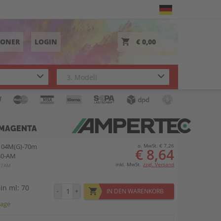
TONER
LOGIN
€ 0,00
 MAGENTA
104M(G)-70m
o. MwSt. € 7,26
€ 8,64
40-AM
inkl. MwSt.
zzgl. Versand
87AM
 in ml: 70
-
+
IN DEN WARENKORB
tage