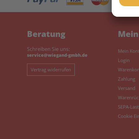
Beratung
Mein
Schreiben Sie uns:
Mein Kon
service@wiegand-gmbh.de
Login
Vertrag widerrufen
Warenkor
Zahlung
Versand
Warenrüc
SEPA-Last
Cookie Ei