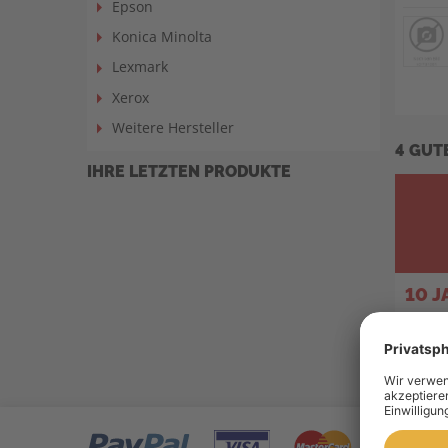
Epson
Konica Minolta
Lexmark
Xerox
Weitere Hersteller
4 GUT
IHRE LETZTEN PRODUKTE
10 
Toner 