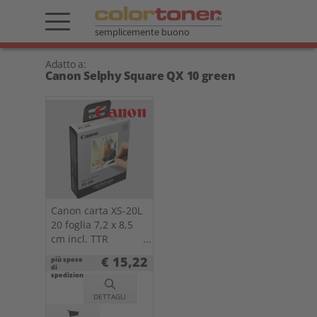
semplicemente buono
Adatto a:
Canon Selphy Square QX 10 green
Canon carta XS-20L
20 foglia 7,2 x 8,5
cm incl. TTR
4119C002
€ 15,22
più spese
di
spedizione
DETTAGLI