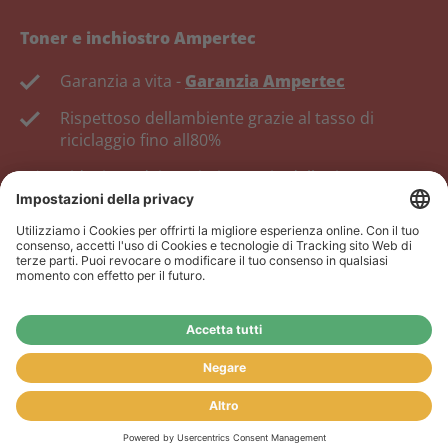
Toner e inchiostro Ampertec
Garanzia a vita -
Garanzia Ampertec
Rispettoso dellambiente grazie al tasso di
riciclaggio fino all80%
Riduzione dei costi, risparmio delle risorse.
Rivenditore:
Lofferta del nostro negozio online non è
rivolta ai rivenditori. Se sei un rivenditore, registrati nel
nostro portale dei rivenditori
www.tonerhersteller.de
NOTIZIA