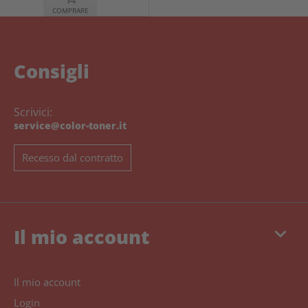
COMPRARE
Consigli
Scrivici:
service@color-toner.it
Recesso dal contratto
keyboard_arrow_down
Il mio account
Il mio account
Login