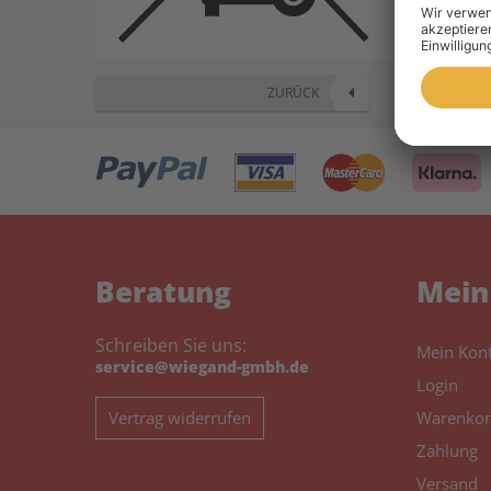
ZURÜCK
Beratung
Mein
Schreiben Sie uns:
Mein Kon
service@wiegand-gmbh.de
Login
Vertrag widerrufen
Warenkor
Zahlung
Versand