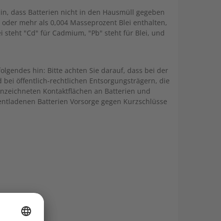
in, dass Batterien nicht in den Hausmüll gegeben
oder mehr als 0,004 Masseprozent Blei enthalten,
steht "Cd" für Cadmium, "Pb" steht für Blei, und
olgendes hin: Bitte achten Sie darauf, dass bei der
ei öffentlich-rechtlichen Entsorgungsträgern, die
ennzeichneten Kontaktflächen an Batterien und
g entladenen Batterien Vorsorge gegen Kurzschlüsse