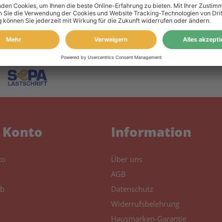
 Konto
Information
to
Über uns
AGB
b
Datenschutz
Widerrufsbelehrung
Hausmarken-Garantie