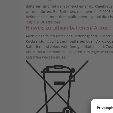
Batterien sind mit dem Symbol einer durchgekreuzt
werden dürfen. Bei Batterien, die mehr als 0,000
befindet sich unter dem Mülltonnen-Symbol die che
"Hg" für Quecksilber.
Hinweis zu Lithiumbatterien/ Akkus
Auch diese fallen unter das Batteriegesetz. Zusätzl
Rücksendung von Lithiumbatterien oder -Akkus ode
Batterien und Akkus vollständig entladen sind. Zus
Akkus mit Klebeband zu isolieren, um jegliche Bran
getroffen werden muss.