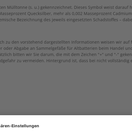
en Mülltonne (s. u.) gekennzeichnet. Dieses Symbol weist darauf h
5 Masseprozent Quecksilber, mehr als 0,002 Masseprozent Cadmium 
mische Bezeichnung des jeweils eingesetzten Schadstoffes – dabei 
ich zu den vorstehend dargestellten Informationen weisen wir auf f
r oder Abgabe an Sammelgefäße für Altbatterien beim Handel und b
ätzlich bitten wir Sie darum, die mit dem Zeichen "+" und "-" gek
dgefahr zu vermeiden. Hintergrund ist, dass bei nicht vollständi