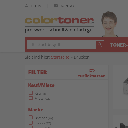
|
LOGIN
KONTAKT
preiswert, schnell & einfach gut
TONER-
Sie sind hier:
Startseite
»
Drucker
360
FILTER
zurücksetzen
Kauf/Miete
check_box_outline_blank
Kauf
5
check_box_outline_blank
Miete
626
Marke
check_box_outline_blank
Brother
76
check_box_outline_blank
Canon
87
check_box_outline_blank