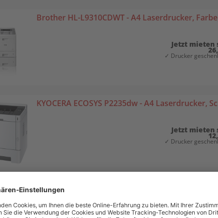
Brother HL-L9310CDWT - A4 Laserdrucker, Farb
Jetzt mieten 
26
✓ Drucker geschenk
KYOCERA ECOSYS P2235dw - A4 Laserdrucker, S
Jetzt mieten 
12
✓ Drucker geschenk
HP DeskJet Plus 4110 - A4 Tintenstrahldrucker, d
WLAN, (7FS81B).