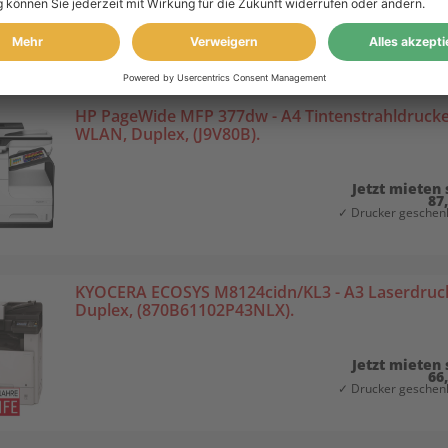
Jetzt mieten 
43
✓ Drucker geschenk
HP PageWide MFP 377dw - A4 Tintenstrahldrucker
WLAN, Duplex, (J9V80B).
Jetzt mieten 
87
✓ Drucker geschenk
KYOCERA ECOSYS M8124cidn/KL3 - A3 Laserdrucke
Duplex, (870B61102P43NLX).
Jetzt mieten 
66
✓ Drucker geschenk