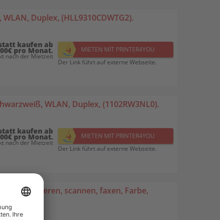
e, WLAN, Duplex, (HLL9310CDWTG2).
statt kaufen ab
MIETEN MIT PRINTER4YOU
,00€ pro Monat.
t nach der Mietzeit
Der Link führt auf externe Webseite.
chwarzweiß, WLAN, Duplex, (1102RW3NL0).
statt kaufen ab
MIETEN MIT PRINTER4YOU
,00€ pro Monat.
t nach der Mietzeit
Der Link führt auf externe Webseite.
rucken, kopieren, scannen, faxen, Farbe,