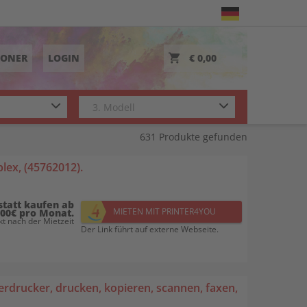
TONER
LOGIN
€ 0,00
631
Produkte gefunden
lex, (45762012).
statt kaufen ab
MIETEN MIT PRINTER4YOU
,00€ pro Monat.
t nach der Mietzeit
Der Link führt auf externe Webseite.
rdrucker, drucken, kopieren, scannen, faxen,