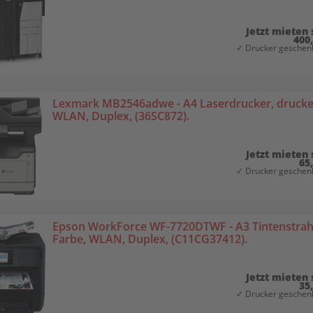
Jetzt mieten 
400
✓ Drucker geschenk
Lexmark MB2546adwe - A4 Laserdrucker, drucken
WLAN, Duplex, (36SC872).
Jetzt mieten 
65
✓ Drucker geschenk
Epson WorkForce WF-7720DTWF - A3 Tintenstrahld
Farbe, WLAN, Duplex, (C11CG37412).
Jetzt mieten 
35
✓ Drucker geschenk