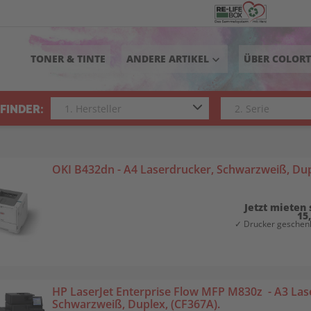
TONER & TINTE
ANDERE ARTIKEL
ÜBER COLOR
keyboard_arrow_down
FINDER:
OKI B432dn - A4 Laserdrucker, Schwarzweiß, Dup
Jetzt mieten 
15
✓ Drucker geschenk
HP LaserJet Enterprise Flow MFP M830z - A3 Lase
Schwarzweiß, Duplex, (CF367A).