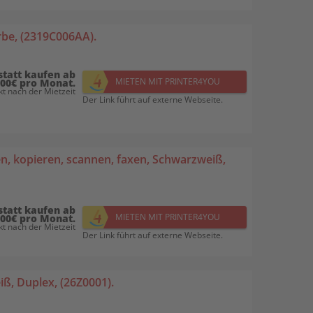
rbe, (2319C006AA).
statt kaufen ab
MIETEN MIT PRINTER4YOU
,00€ pro Monat.
t nach der Mietzeit
Der Link führt auf externe Webseite.
, kopieren, scannen, faxen, Schwarzweiß,
statt kaufen ab
MIETEN MIT PRINTER4YOU
,00€ pro Monat.
t nach der Mietzeit
Der Link führt auf externe Webseite.
ß, Duplex, (26Z0001).