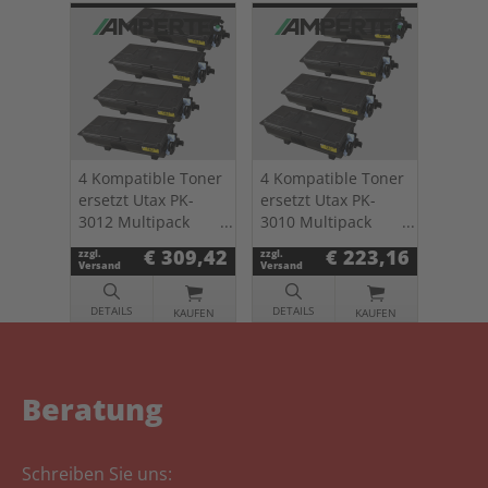
4 Kompatible Toner
4 Kompatible Toner
ersetzt Utax PK-
ersetzt Utax PK-
3012 Multipack
3010 Multipack
schwarz
schwarz
€ 309,42
€ 223,16
zzgl.
zzgl.
Versand
Versand
DETAILS
DETAILS
KAUFEN
KAUFEN
Beratung
Schreiben Sie uns: