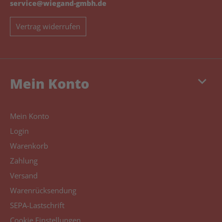
service@wiegand-gmbh.de
Vertrag widerrufen
keyboard_arrow_down
Mein Konto
Mein Konto
Login
Warenkorb
Zahlung
Versand
Warenrücksendung
SEPA-Lastschrift
Cookie Einstellungen