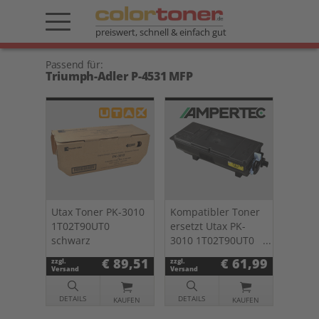
preiswert, schnell & einfach gut
Passend für:
Triumph-Adler P-4531 MFP
Utax Toner PK-3010
Kompatibler Toner
1T02T90UT0
ersetzt Utax PK-
schwarz
3010 1T02T90UT0
schwarz
€ 89,51
€ 61,99
zzgl.
zzgl.
Versand
Versand
DETAILS
DETAILS
KAUFEN
KAUFEN